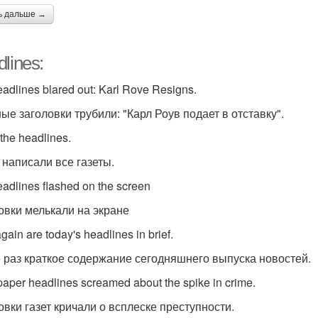
ь дальше →
lines:
adlines blared out: Karl Rove Resigns.
ные заголовки трубили: "Карл Роув подает в отставку".
 the headlines.
 написали все газеты.
eadlines flashed on the screen
овки мелькали на экране
gain are today's headlines in brief.
 раз краткое содержание сегодняшнего выпуска новостей.
aper headlines screamed about the spike in crime.
овки газет кричали о всплеске преступности.