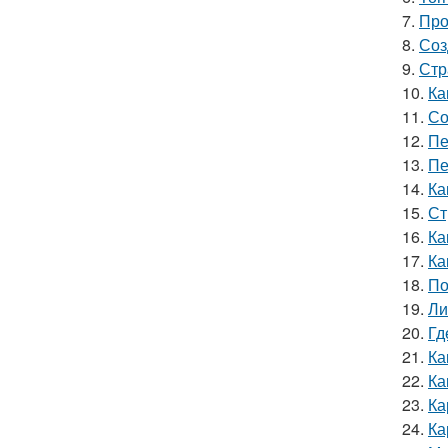
7.
Про
8.
Соз
9.
Стр
10.
Ка
11.
Со
12.
Пе
13.
Пе
14.
Ка
15.
Ст
16.
Ка
17.
Ка
18.
По
19.
Ли
20.
Гд
21.
Ка
22.
Ка
23.
Ка
24.
Ка