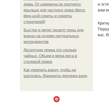
и эст
дома. От царевича до портного:
вам в
крыльцо для частного дома (фото,
фен-шуй советы и секреты
строителей)
Крите
Перед
Быстро и легко: рецепт пены для
вас. 
ванны на основе натуральных
ингредиентов
Десертная ложка это сколько
чайных. Объем и мера веса в
столовой ложке
Как укрепить ванну, чтобы не
шаталась. Варианты крепежа ванн