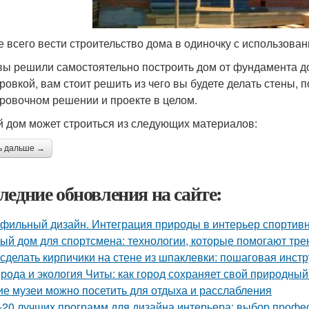
 всего вести строительство дома в одиночку с использова
вы решили самостоятельно построить дом от фундамента до 
ровкой, вам стоит решить из чего вы будете делать стены, п
ровочном решении и проекте в целом.
 дом может строиться из следующих материалов:
ь дальше →
ледние обновления на сайте:
фильный дизайн. Интеграция природы в интерьер спортив
ый дом для спортсмена: технологии, которые помогают тре
 сделать кирпичики на стене из шпаклевки: пошаговая инст
рода и экология Читы: как город сохраняет свой природны
ие музеи можно посетить для отдыха и расслабления
-20 лучших программ для дизайна интерьера: выбор профе