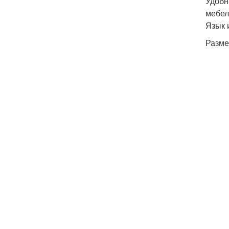
Удобн
мебел
Язык 
Разме