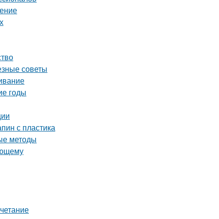
шение
х
ство
езные советы
живание
ие годы
ции
апин с пластика
ые методы
ающему
очетание