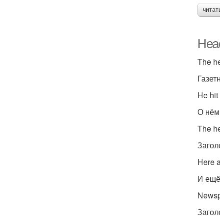
читат
Head
The he
Газет
He hit
О нём
The h
Загол
Here a
И ещё
Newsp
Загол