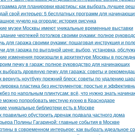
грамма для планировки квартиры: как выбрать лучшее ре
дай свой интерьер: 5 бесплатных программ для начинающи
ашное чучело на огороде: история рисунка
кие музеи Москвы имеют уникальные временные выставки
здание чертежей потолков своими руками: полное руковод
чь для гаража своими руками: пошаговая инструкция и пол
чи для гаража по выгодной цене: выбор, установка, обслу
кие изменения произошли в архитектуре Москвы в последн
роим печку в гараж: полное руководство для начинающих
к выбрать дровяную печку для гаража: советы и рекоменда
к вернуть ноутбуку прежний блеск: советы по удалению цар
лировка пластика без инструментов: простые и эффективн
кбез по напольным плинтусам: всё, что нужно знать начин
е можно попробовать местную кухню в Краснодаре
кие уникальные библиотеки есть в Москве
к правильно обустроить дренаж подвала частного дома
рьера Полины Гагариной: главные события в Москве
ртины в современном интерьере: как выбрать идеальное с