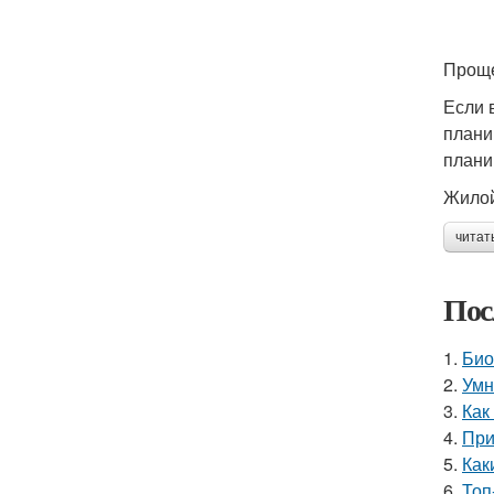
Проще
Если 
плани
плани
Жилой
читат
Пос
1.
Био
2.
Умн
3.
Как
4.
При
5.
Как
6.
Топ