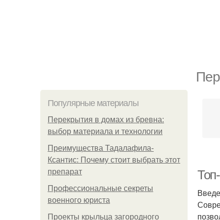
Пер
Популярные материалы
Перекрытия в домах из бревна:
выбор материала и технологии
Преимущества Тадалафила-
Ксантис: Почему стоит выбрать этот
препарат
Топ
Профессиональные секреты
Введ
военного юриста
Совре
позво
Проекты крыльца загородного