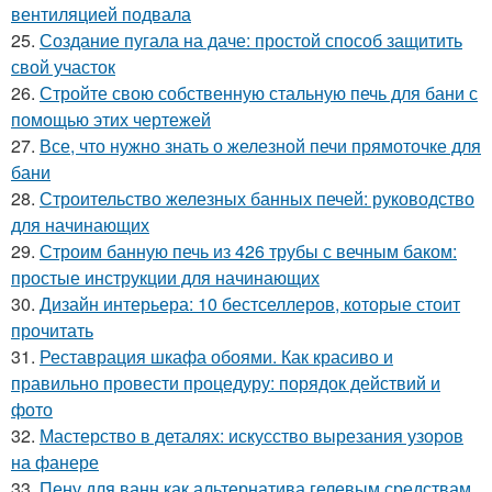
вентиляцией подвала
25.
Создание пугала на даче: простой способ защитить
свой участок
26.
Стройте свою собственную стальную печь для бани с
помощью этих чертежей
27.
Все, что нужно знать о железной печи прямоточке для
бани
28.
Строительство железных банных печей: руководство
для начинающих
29.
Строим банную печь из 426 трубы с вечным баком:
простые инструкции для начинающих
30.
Дизайн интерьера: 10 бестселлеров, которые стоит
прочитать
31.
Реставрация шкафа обоями. Как красиво и
правильно провести процедуру: порядок действий и
фото
32.
Мастерство в деталях: искусство вырезания узоров
на фанере
33.
Пену для ванн как альтернатива гелевым средствам