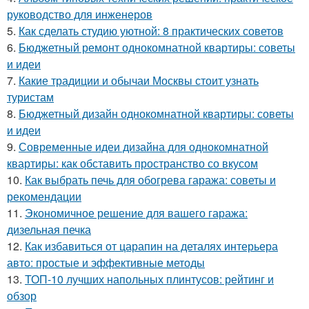
руководство для инженеров
5.
Как сделать студию уютной: 8 практических советов
6.
Бюджетный ремонт однокомнатной квартиры: советы
и идеи
7.
Какие традиции и обычаи Москвы стоит узнать
туристам
8.
Бюджетный дизайн однокомнатной квартиры: советы
и идеи
9.
Современные идеи дизайна для однокомнатной
квартиры: как обставить пространство со вкусом
10.
Как выбрать печь для обогрева гаража: советы и
рекомендации
11.
Экономичное решение для вашего гаража:
дизельная печка
12.
Как избавиться от царапин на деталях интерьера
авто: простые и эффективные методы
13.
ТОП-10 лучших напольных плинтусов: рейтинг и
обзор