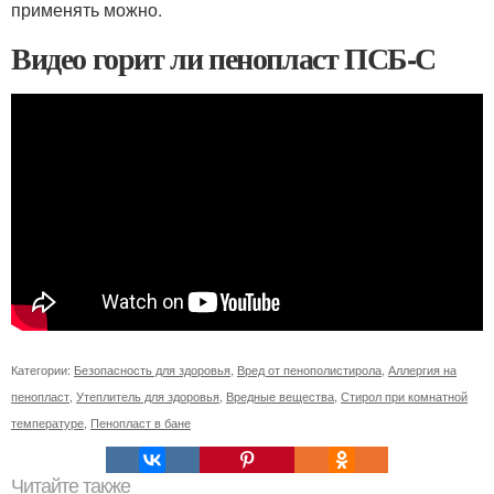
применять можно.
Видео горит ли пенопласт ПСБ-С
Категории:
Безопасность для здоровья
,
Вред от пенополистирола
,
Аллергия на
пенопласт
,
Утеплитель для здоровья
,
Вредные вещества
,
Стирол при комнатной
температуре
,
Пенопласт в бане
Читайте также