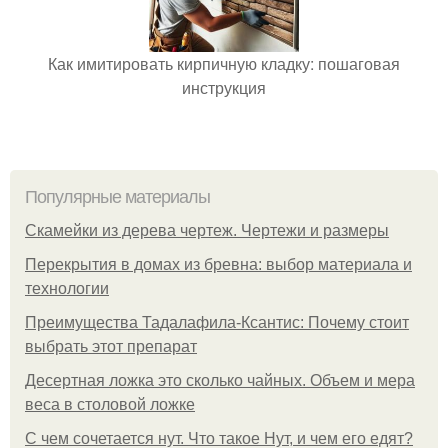
Как имитировать кирпичную кладку: пошаговая
инструкция
Популярные материалы
Скамейки из дерева чертеж. Чертежи и размеры
Перекрытия в домах из бревна: выбор материала и
технологии
Преимущества Тадалафила-Ксантис: Почему стоит
выбрать этот препарат
Десертная ложка это сколько чайных. Объем и мера
веса в столовой ложке
С чем сочетается нут. Что такое Нут, и чем его едят?