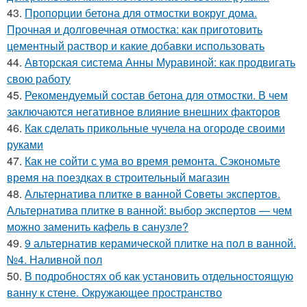
43.
Пропорции бетона для отмостки вокруг дома.
Прочная и долговечная отмостка: как приготовить
цементный раствор и какие добавки использовать
44.
Авторская система Анны Муравиной: как продвигать
свою работу
45.
Рекомендуемый состав бетона для отмостки. В чем
заключаются негативное влияние внешних факторов
46.
Как сделать прикольные чучела на огороде своими
руками
47.
Как не сойти с ума во время ремонта. Сэкономьте
время на поездках в строительный магазин
48.
Альтернатива плитке в ванной Советы экспертов.
Альтернатива плитке в ванной: выбор экспертов — чем
можно заменить кафель в санузле?
49.
9 альтернатив керамической плитке на пол в ванной.
№4. Наливной пол
50.
В подробностях об как установить отдельностоящую
ванну к стене. Окружающее пространство