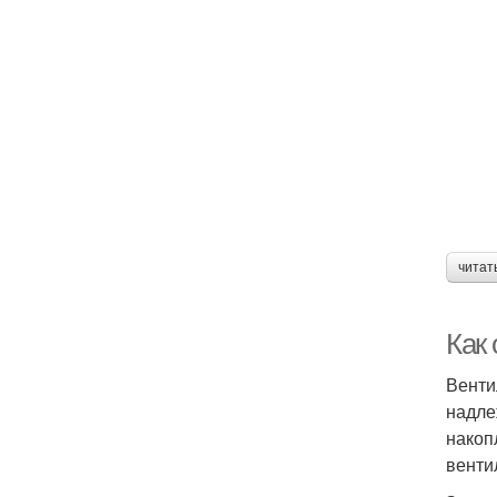
читат
Как
Венти
надле
накоп
венти