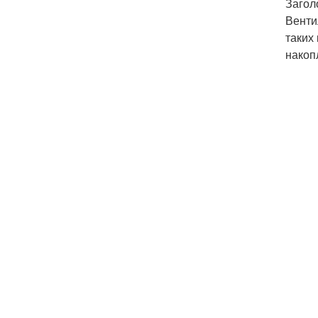
Загол
Венти
таких
накоп