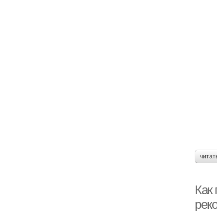
читат
Как
рек