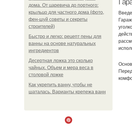
Гар
дома. От царевича до портного:
Введе
крыльцо для частного дома (фото,
Гараж
фен-шуй советы и секреты
уголк
строителей)
дейст
Быстро и легко: рецепт пены для
рассм
ванны на основе натуральных
испол
ингредиентов
Десертная ложка это сколько
Основ
чайных. Объем и мера веса в
Перед
столовой ложке
комфо
Как укрепить ванну, чтобы не
шаталась. Варианты крепежа ванн