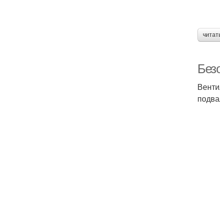
читат
Без
Венти
подва