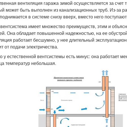
твенная вентиляция гаража зимой осуществляется за счет т
ый может быть выполнен из канализационных труб. Из-за р
 поднимается в системе снизу вверх, вместо него поступа
 вентсистема имеет множество преимуществ, этим и объясн
ей. Она обладает повышенной надежностью, на ее обустро
ляция работает бесшумно, у нее длительный эксплуатацион
ит от подачи электричества.
о у естественной вентсистемы есть минус: она работает ме
ца температур небольшая.