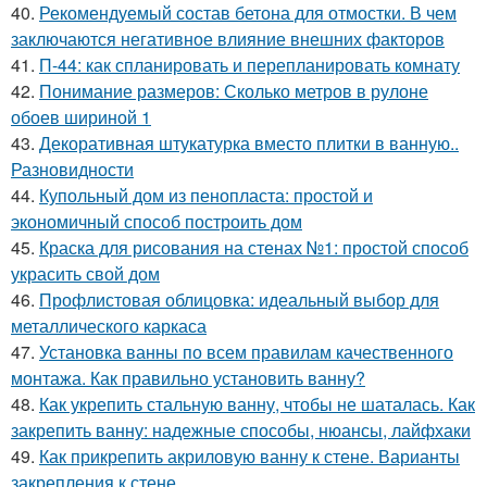
40.
Рекомендуемый состав бетона для отмостки. В чем
заключаются негативное влияние внешних факторов
41.
П-44: как спланировать и перепланировать комнату
42.
Понимание размеров: Сколько метров в рулоне
обоев шириной 1
43.
Декоративная штукатурка вместо плитки в ванную..
Разновидности
44.
Купольный дом из пенопласта: простой и
экономичный способ построить дом
45.
Краска для рисования на стенах №1: простой способ
украсить свой дом
46.
Профлистовая облицовка: идеальный выбор для
металлического каркаса
47.
Установка ванны по всем правилам качественного
монтажа. Как правильно установить ванну?
48.
Как укрепить стальную ванну, чтобы не шаталась. Как
закрепить ванну: надежные способы, нюансы, лайфхаки
49.
Как прикрепить акриловую ванну к стене. Варианты
закрепления к стене