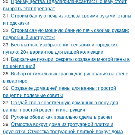
30.
Преимущества Тадалафила-Ксантис: Почему стоит
выбрать этот препарат
31.
Строим банную печь из железа своими руками: этапы
и подсказки
32.
Строим самую мощную банную печь своими руками:
подробный инструктаж
33.
Бесплатные изображения сельских и городских
пугало: 20+ вариантов для вашей коллекции
34.
Бархатные пузыри: секреты создания многой пены в
вашей ванной
35.
Выбор оптимальных красок для рисования на стене
в квартире
36.
Создание домашней пены для ванны: простой
рецепт и полезные советы
37.
Создай свою собственную домашнюю пену для
ванны: простой рецепт и инструкция
38.
Рулоны обоев: как правильно сделать расчет
39.
Отмостка вокруг дома из тротуарной плитки и
брусчатки. Отмостка тротуарной плиткой вокруг дома