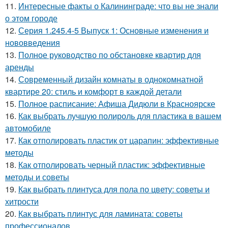
11.
Интересные факты о Калининграде: что вы не знали
о этом городе
12.
Серия 1.245.4-5 Выпуск 1: Основные изменения и
нововведения
13.
Полное руководство по обстановке квартир для
аренды
14.
Современный дизайн комнаты в однокомнатной
квартире 20: стиль и комфорт в каждой детали
15.
Полное расписание: Афиша Дидюли в Красноярске
16.
Как выбрать лучшую полироль для пластика в вашем
автомобиле
17.
Как отполировать пластик от царапин: эффективные
методы
18.
Как отполировать черный пластик: эффективные
методы и советы
19.
Как выбрать плинтуса для пола по цвету: советы и
хитрости
20.
Как выбрать плинтус для ламината: советы
профессионалов