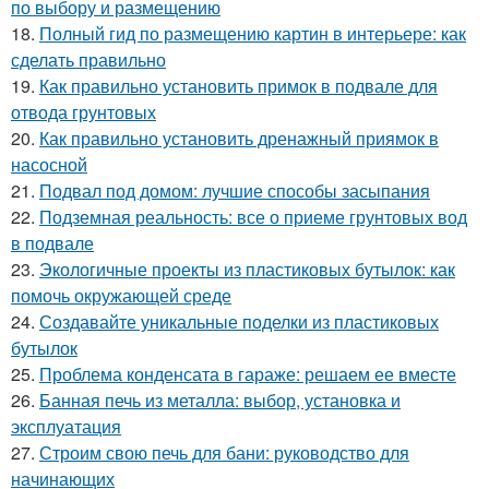
по выбору и размещению
18.
Полный гид по размещению картин в интерьере: как
сделать правильно
19.
Как правильно установить примок в подвале для
отвода грунтовых
20.
Как правильно установить дренажный приямок в
насосной
21.
Подвал под домом: лучшие способы засыпания
22.
Подземная реальность: все о приеме грунтовых вод
в подвале
23.
Экологичные проекты из пластиковых бутылок: как
помочь окружающей среде
24.
Создавайте уникальные поделки из пластиковых
бутылок
25.
Проблема конденсата в гараже: решаем ее вместе
26.
Банная печь из металла: выбор, установка и
эксплуатация
27.
Строим свою печь для бани: руководство для
начинающих