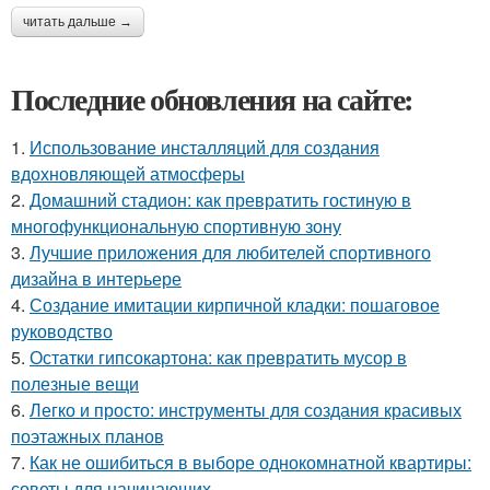
читать дальше →
Последние обновления на сайте:
1.
Использование инсталляций для создания
вдохновляющей атмосферы
2.
Домашний стадион: как превратить гостиную в
многофункциональную спортивную зону
3.
Лучшие приложения для любителей спортивного
дизайна в интерьере
4.
Создание имитации кирпичной кладки: пошаговое
руководство
5.
Остатки гипсокартона: как превратить мусор в
полезные вещи
6.
Легко и просто: инструменты для создания красивых
поэтажных планов
7.
Как не ошибиться в выборе однокомнатной квартиры:
советы для начинающих