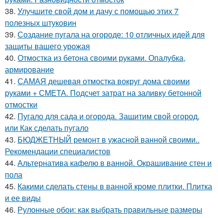
38.
Улучшите свой дом и дачу с помощью этих 7
полезных штуковин
39.
Создание пугала на огороде: 10 отличных идей для
защиты вашего урожая
40.
Отмостка из бетона своими руками. Опалубка,
армирование
41.
САМАЯ дешевая отмостка вокруг дома своими
руками + СМЕТА. Подсчет затрат на заливку бетонной
отмостки
42.
Пугало для сада и огорода. Защитим свой огород,
или Как сделать пугало
43.
БЮДЖЕТНЫЙ ремонт в ужасной ванной своими..
Рекомендации специалистов
44.
Альтернатива кафелю в ванной. Окрашивание стен и
пола
45.
Какими сделать стены в ванной кроме плитки. Плитка
и ее виды
46.
Рулонные обои: как выбрать правильные размеры