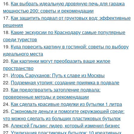
16.
Как выбрать идеальную дровяную печь для гаража
мощностью 200: советы и рекомендации
17.
Как защитить подвал от грунтовых вод: эффективные
решения
18.
Какие экскурсии по Краснодару самые популярные
среди туристов
19.
Куда повесить картину в гостиной: советы по выбору
идеального места
20.
Как картинки могут преобразить ваше жилое
пространство
21.
Игорь Саруханов: Путь к славе из Москвы
22.
Подземная утопия: создание приямка в подвале
23.
Как предотвратить затопление подвала:
проверенные методы и рекомендации
24.
Как сделать красивые поделки из бутылки 1 литра
25.
Сэкономьте деньги и помогите окружающей среде:
что можно сделать из больших пластиковых бутылок
26.
Алексей Глызин: лидер, который изменил бизнес
27.
Утилизация пластиковых бутылок: 10 креативных