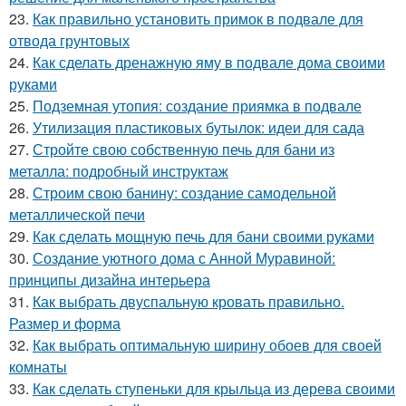
23.
Как правильно установить примок в подвале для
отвода грунтовых
24.
Как сделать дренажную яму в подвале дома своими
руками
25.
Подземная утопия: создание приямка в подвале
26.
Утилизация пластиковых бутылок: идеи для сада
27.
Стройте свою собственную печь для бани из
металла: подробный инструктаж
28.
Строим свою банину: создание самодельной
металлической печи
29.
Как сделать мощную печь для бани своими руками
30.
Создание уютного дома с Анной Муравиной:
принципы дизайна интерьера
31.
Как выбрать двуспальную кровать правильно.
Размер и форма
32.
Как выбрать оптимальную ширину обоев для своей
комнаты
33.
Как сделать ступеньки для крыльца из дерева своими