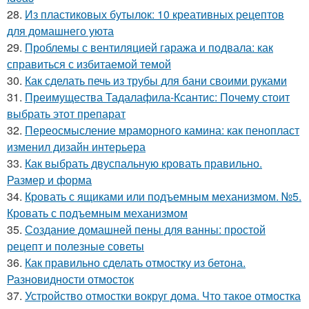
28.
Из пластиковых бутылок: 10 креативных рецептов
для домашнего уюта
29.
Проблемы с вентиляцией гаража и подвала: как
справиться с избитаемой темой
30.
Как сделать печь из трубы для бани своими руками
31.
Преимущества Тадалафила-Ксантис: Почему стоит
выбрать этот препарат
32.
Переосмысление мраморного камина: как пенопласт
изменил дизайн интерьера
33.
Как выбрать двуспальную кровать правильно.
Размер и форма
34.
Кровать с ящиками или подъемным механизмом. №5.
Кровать с подъемным механизмом
35.
Создание домашней пены для ванны: простой
рецепт и полезные советы
36.
Как правильно сделать отмостку из бетона.
Разновидности отмосток
37.
Устройство отмостки вокруг дома. Что такое отмостка