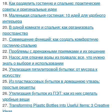
18.
Как разделить гостиную и спальню: практические
советы и оригинальные идеи
19.
Маленькая спальня-гостиная: 10 идей для удобного
интерьера
20.
В одной комнате и спальня: как организовать
пространство
21.
Совмещение функций: как создать комфортную
гостиную-спальню
22.
Проблемы с дренажными приямками и их решение
23.
Насос для откачки воды из подвала: все, что нужно
знать о выборе и использовании
24.
Утилизация пятилитровой бутылки: от мусора к
искусству
25.
Из пластмассовых бутылок в домашнюю утварь:
простые рецепты
26.
Утилизация бутылок из ПЭТ: как из них сделать
удобные вещи
27.
Transforming Plastic Bottles into Useful Items: 3 Creative
Ideas