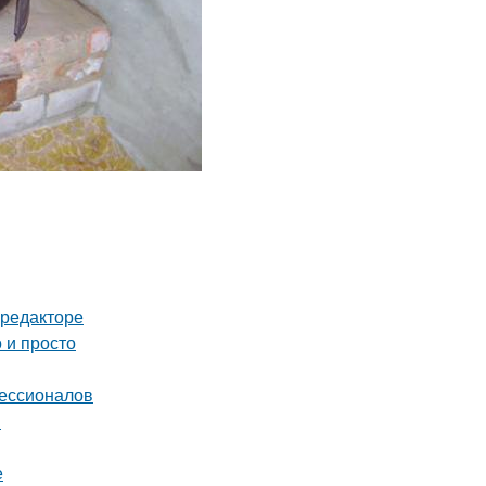
-редакторе
 и просто
фессионалов
я
е