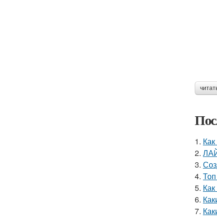
читат
Пос
1.
Как
2.
ЛАЙ
3.
Соз
4.
Топ
5.
Как
6.
Как
7.
Как