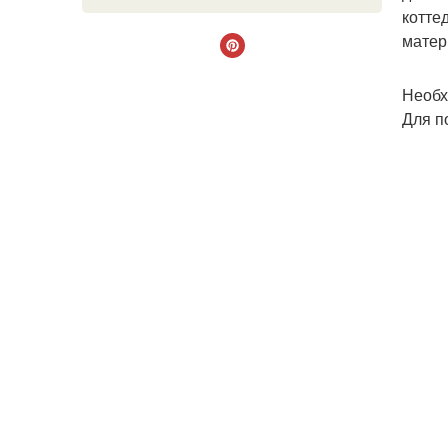
котте
матер
Необх
Для п