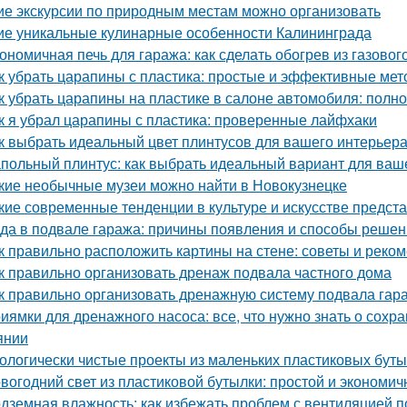
ие экскурсии по природным местам можно организовать
ие уникальные кулинарные особенности Калининграда
ономичная печь для гаража: как сделать обогрев из газовог
к убрать царапины с пластика: простые и эффективные ме
к убрать царапины на пластике в салоне автомобиля: полн
к я убрал царапины с пластика: проверенные лайфхаки
к выбрать идеальный цвет плинтусов для вашего интерьер
польный плинтус: как выбрать идеальный вариант для ваш
кие необычные музеи можно найти в Новокузнецке
кие современные тенденции в культуре и искусстве предс
да в подвале гаража: причины появления и способы реше
к правильно расположить картины на стене: советы и реко
к правильно организовать дренаж подвала частного дома
к правильно организовать дренажную систему подвала гар
иямки для дренажного насоса: все, что нужно знать о сох
янии
ологически чистые проекты из маленьких пластиковых бут
вогодний свет из пластиковой бутылки: простой и экономич
дземная влажность: как избежать проблем с вентиляцией 