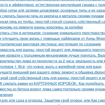
осто и эффективно: естественная вентиляция гаража с по
бор сетки для затирки шпаклевки: основные типы и их хара
к сделать банную печь из кирпича и металла своими руками
нная печь из трубы: простой способ создать собственный с
кономь на ремонте ванны королевы за копейки
спись стен в интерьере: создание уникального пространств
к улучшить свою жизнь с помощью лайфхаков от Анны Мур
таллическая винтовая лестница: инструкция по созданию
омасоль для ванны: простой рецепт для домашнего пригот
кие кровати с подъемным механизмом лучше покупать. Ви
роительство дома из пенопласта за 2 часа: реальность или
головок 1: Всё, что нужно знать о желейной пенe для ванн
учшите внешний вид вашего дома: ремонт и обшивка фрон
здай свой собственный гель для ванны: простой рецепт и и
К сделать камин из КАРТОННЫХ КОРОБОК.. Как подобрать 
мостка из бетона вокруг дома самостоятельно своими рука
овления
гало для сада и огорода. Защитим свой огород, или Как сде