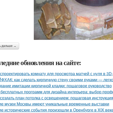
ь дальше →
ледние обновления на сайте:
 спроектировать комнату для просмотра матчей с нуля в 3D
ФХАК: как сделать кирпичную стену своими руками — легко
дание имитации кирпичной кладки: пошаговое руководство
 бесплатных программ для дизайна интерьера: выбор про
 создать план потолка с освещением: пошаговая инструкци
ие музеи Москвы имеют уникальные временные выставки
ие исторические события произошли в Оренбурге в XIX век