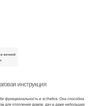
 в вечной
и
аговая инструкция
ебе функциональность и эстhetics. Она способна
том для отопления домов, дач и даже небольших