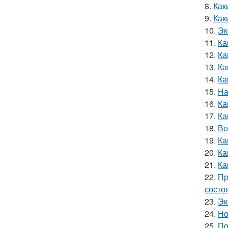
8.
Как
9.
Как
10.
Эк
11.
Ка
12.
Ка
13.
Ка
14.
Ка
15.
На
16.
Ка
17.
Ка
18.
Во
19.
Ка
20.
Ка
21.
Ка
22.
Пр
состо
23.
Эк
24.
Но
25.
По