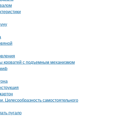
двалом
ктеристики
ауну
а
овяной
овления
ды кроватей с подъемным механизмом
 миф
тона
нструкция
картон
ми. Целесообразность самостоятельного
лать пугало