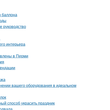
о баллона
тоды
ое руководство
а
его интерьера
тавлены в Перми
ния
мендации
ажа
ранении вашего оборудования в идеальном
ылок
ный способ украсить праздник
подвала