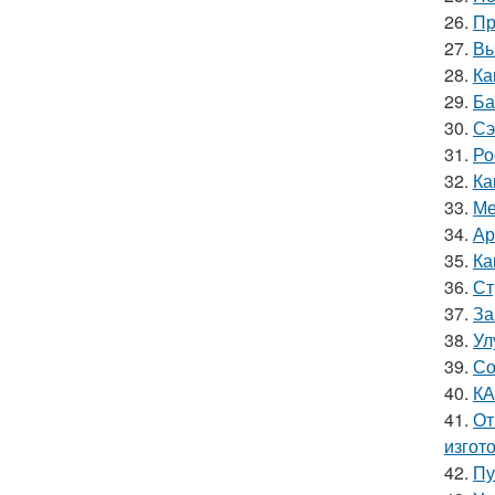
26.
Пр
27.
Вы
28.
Ка
29.
Ба
30.
Сэ
31.
Ро
32.
Ка
33.
Ме
34.
Ар
35.
Ка
36.
Ст
37.
За
38.
Ул
39.
Со
40.
КА
41.
От
изгот
42.
Пу