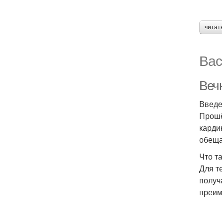
читат
Вас
Вечн
Введ
Прошё
карди
обеща
Что т
Для т
получ
преим