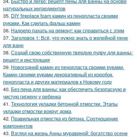
34.
Быстро и легко: рецепт пены для ванны на основе
натуральных ингредиентов
35.
DIY fireplace foam камин из пенопласта своими
руками. Как сделать фальш камин
36.
Надоело пахать на ремонт: как справиться с этим
37.
Заголовок 1: Всё, что нужно знать о желейной пенe
для ванн
38.
Создай свою собственную твердую пудру для ванны:
рецепт и инструкция
39.
Новогодний камин из пенопласта своими руками.
Камин своими руками декоративный из коробок,
пенопласта и других материалов к Новому году
40.
Без пена для ванны: как обеспечить безопасную и
чистую гигиену у ребенка
41.
Технология укладки бетонной отмостки. Этапы
укладки отмостки вокруг дома
42.
Правильная отмостка из бетона. Соотношение
компонентов
43.
Взгляд на жизнь Анны муравиной: богатство осени