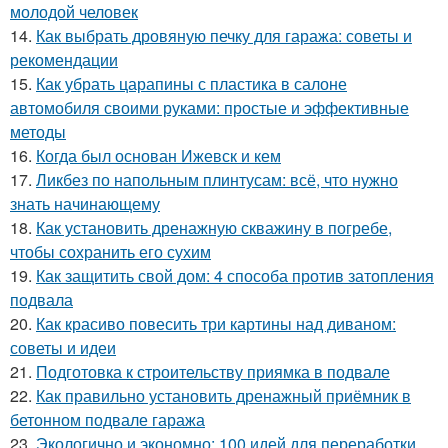
молодой человек
14.
Как выбрать дровяную печку для гаража: советы и
рекомендации
15.
Как убрать царапины с пластика в салоне
автомобиля своими руками: простые и эффективные
методы
16.
Когда был основан Ижевск и кем
17.
Ликбез по напольным плинтусам: всё, что нужно
знать начинающему
18.
Как установить дренажную скважину в погребе,
чтобы сохранить его сухим
19.
Как защитить свой дом: 4 способа против затопления
подвала
20.
Как красиво повесить три картины над диваном:
советы и идеи
21.
Подготовка к строительству приямка в подвале
22.
Как правильно установить дренажный приёмник в
бетонном подвале гаража
23.
Экологично и экономно: 100 идей для переработки