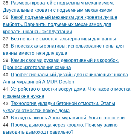
35.
Размеры кроватей с подъемным механизмом.
Двуспальные кровати с подъемным механизмом
36.
Какой подъемный механизм для кровати лучше
выбрать. Варианты подъемных механизмов для
кровати, нюансы эксплуатации
37.
Без пены не смоется: альтернативы для ванны
38.
В поисках альтернативы: использование пены для
ванны вместо геля для душа
39.
Камин своими руками декоративный из коробок.
Процесс изготовления камина
40.
Профессиональный дизайн для начинающих: школа
Анны муравиной A.MUR Design
41.
Устройство отмостки вокруг дома. Что такое отмостка
и зачем она нужна
42.
Технология укладки бетонной отмостки. Этапы
укладки отмостки вокруг дома
43.
Взгляд на жизнь Анны муравиной: богатство осени
44.
Проход дымохода через кровлю. Почему важно
выводить дымоход правильно?