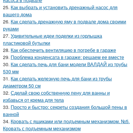
насоса в подвале
25.
Как выбрать и установить дренажный насос для
вашего дома
26.
Как сделать дренажную яму в подвале дома своими
руками
27.
Удивительные идеи поделки из горлышка
пластиковой бутылки
28.
Как обеспечить вентиляцию в погребе в гараже
29.
Проблема конденсата в гараже: решаем ее вместе
30.
Как сделать печь для бани модели ВАЛДАЙ из трубы
530 мм
31.
Как сделать железную печь для бани из трубы
диаметром 50 см
32.
Сделай свою собственную пену для ванны и
избавься от крема для тела
33.
Просто и быстро: секреты создания большой пены в
ванной
34.
Кровать с ящиками или подъемным механизмом. №5.
Кровать с подъемным механизмом