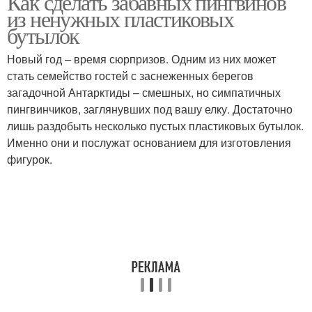
Как сделать забавных пингвинов
из ненужных пластиковых
бутылок
Новый год – время сюрпризов. Одним из них может
Пингвин из пенопласта
Пингвин из баклажана
стать семейство гостей с заснеженных берегов
загадочной Антарктиды – смешных, но симпатичных
пингвинчиков, заглянувших под вашу елку. Достаточно
лишь раздобыть несколько пустых пластиковых бутылок.
Пингвин из пластилина
Пингвин для детей
Именно они и послужат основанием для изготовления
фигурок.
Пингвины из бутылки