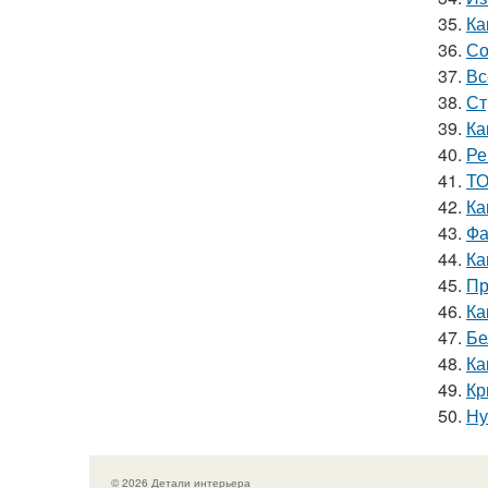
35.
Ка
36.
Со
37.
Вс
38.
Ст
39.
Ка
40.
Ре
41.
ТО
42.
Ка
43.
Фа
44.
Ка
45.
Пр
46.
Ка
47.
Бе
48.
Ка
49.
Кр
50.
Ну
© 2026 Детали интерьера