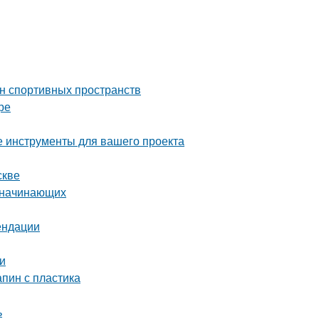
йн спортивных пространств
ре
е инструменты для вашего проекта
скве
я начинающих
ендации
и
апин с пластика
ь