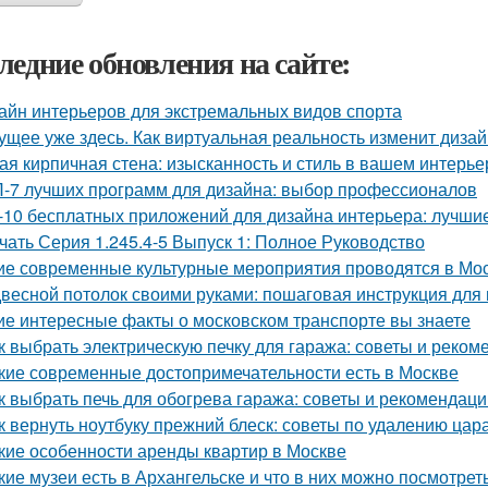
ледние обновления на сайте:
айн интерьеров для экстремальных видов спорта
ущее уже здесь. Как виртуальная реальность изменит диза
ая кирпичная стена: изысканность и стиль в вашем интерье
-7 лучших программ для дизайна: выбор профессионалов
-10 бесплатных приложений для дизайна интерьера: лучши
чать Серия 1.245.4-5 Выпуск 1: Полное Руководство
ие современные культурные мероприятия проводятся в Мо
весной потолок своими руками: пошаговая инструкция дл
ие интересные факты о московском транспорте вы знаете
к выбрать электрическую печку для гаража: советы и реком
кие современные достопримечательности есть в Москве
к выбрать печь для обогрева гаража: советы и рекомендаци
к вернуть ноутбуку прежний блеск: советы по удалению цар
кие особенности аренды квартир в Москве
кие музеи есть в Архангельске и что в них можно посмотрет