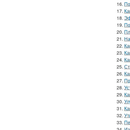
16.
По
17.
Ка
18.
Эф
19.
По
20.
Пл
21.
На
22.
Ка
23.
Ка
24.
Ка
25.
Ст
26.
Ка
27.
Пр
28.
Ус
29.
Ка
30.
Ул
31.
Ка
32.
Ут
33.
Пе
34.
Из