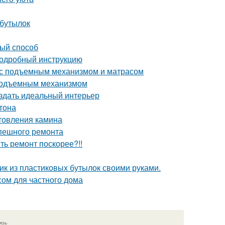
 бутылок
вый способ
 подробный инструкцию
 с подъемным механизмом и матрасом
 подъемным механизмом
оздать идеальный интерьер
тона
отовления камина
спешного ремонта
ить ремонт поскорее?!!
фик из пластиковых бутылок своими руками.
сом для частного дома
язь