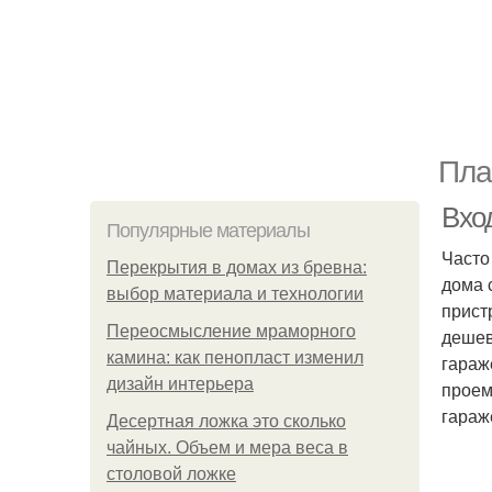
Пла
Вход
Популярные материалы
Часто
Перекрытия в домах из бревна:
дома 
выбор материала и технологии
прист
Переосмысление мраморного
дешев
камина: как пенопласт изменил
гараж
дизайн интерьера
проем
гараж
Десертная ложка это сколько
чайных. Объем и мера веса в
столовой ложке