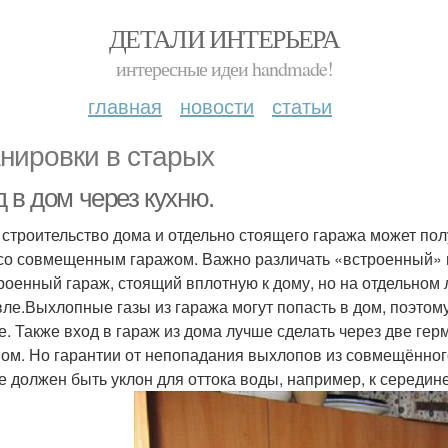
ДЕТАЛИ ИНТЕРЬЕРА
интересные идеи handmade!
главная
новости
статьи
нировки в старых
 в дом через кухню.
 строительство дома и отдельно стоящего гаража может по
со совмещенным гаражом. Важно различать «встроенный» га
роенный гараж, стоящий вплотную к дому, но на отдельном
ле.Выхлопные газы из гаража могут попасть в дом, поэтом
е. Также вход в гараж из дома лучше сделать через две ге
ом. Но гарантии от непопадания выхлопов из совмещённого
е должен быть уклон для оттока воды, например, к середине