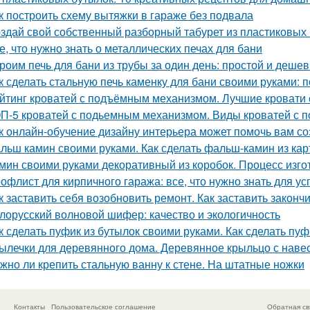
к построить схему вытяжки в гараже без подвала
здай свой собственный разборный табурет из пластиковых
е, что нужно знать о металлических печах для бани
роим печь для бани из трубы за один день: простой и деше
к сделать стальную печь каменку для бани своими руками:
йтинг кроватей с подъёмным механизмом. Лучшие кровати
П-5 кроватей с подьемным механизмом. Виды кроватей с
к онлайн-обучение дизайну интерьера может помочь вам с
льш камин своими руками. Как сделать фальш-камин из кар
мин своими руками декоративный из коробок. Процесс изг
офлист для кирпичного гаража: все, что нужно знать для у
к заставить себя возобновить ремонт. Как заставить законч
лорусский волновой шифер: качество и экологичность
к сделать пуфик из бутылок своими руками. Как сделать пу
ылечки для деревянного дома. Деревянное крыльцо с наве
жно ли крепить стальную ванну к стене. На штатные ножки
Контакты
Пользовательское соглашение
Обратная св