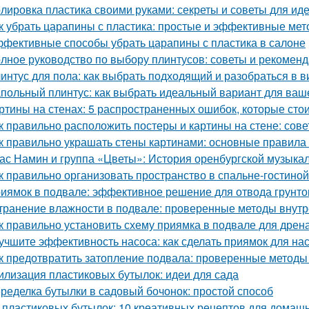
лировка пластика своими руками: секреты и советы для иде
к убрать царапины с пластика: простые и эффективные ме
фективные способы убрать царапины с пластика в салоне
лное руководство по выбору плинтусов: советы и рекомен
интус для пола: как выбрать подходящий и разобраться в в
польный плинтус: как выбрать идеальный вариант для ваш
ртины на стенах: 5 распространенных ошибок, которые стои
к правильно расположить постеры и картины на стене: сов
к правильно украшать стены картинами: основные правила
ас Намин и группа «Цветы»: История оренбургской музыка
к правильно организовать пространство в спальне-гостиной
иямок в подвале: эффективное решение для отвода грунто
транение влажности в подвале: проверенные методы внут
к правильно установить схему приямка в подвале для дрен
учшите эффективность насоса: как сделать приямок для на
к предотвратить затопление подвала: проверенные методы
илизация пластиковых бутылок: идеи для сада
ределка бутылки в садовый бочонок: простой способ
 пластиковых бутылок: 10 креативных рецептов для домаш