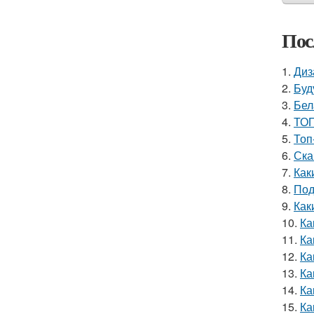
Пос
1.
Диз
2.
Буд
3.
Бел
4.
ТОП
5.
Топ
6.
Ска
7.
Как
8.
Под
9.
Как
10.
Ка
11.
Ка
12.
Ка
13.
Ка
14.
Ка
15.
Ка