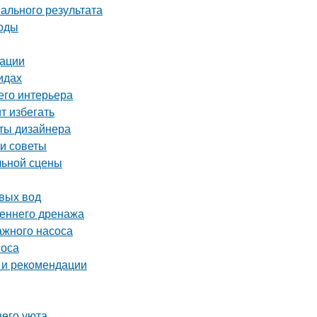
ального результата
тоды
дации
идах
его интерьера
т избегать
еты дизайнера
 и советы
льной сцены
вых вод
реннего дренажа
ажного насоса
соса
 и рекомендации
него уюта