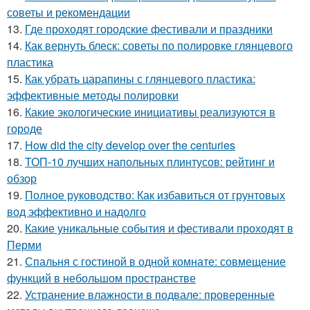
советы и рекомендации
13.
Где проходят городские фестивали и праздники
14.
Как вернуть блеск: советы по полировке глянцевого
пластика
15.
Как убрать царапины с глянцевого пластика:
эффективные методы полировки
16.
Какие экологические инициативы реализуются в
городе
17.
How did the city develop over the centuries
18.
ТОП-10 лучших напольных плинтусов: рейтинг и
обзор
19.
Полное руководство: Как избавиться от грунтовых
вод эффективно и надолго
20.
Какие уникальные события и фестивали проходят в
Перми
21.
Спальня с гостиной в одной комнате: совмещение
функций в небольшом пространстве
22.
Устранение влажности в подвале: проверенные