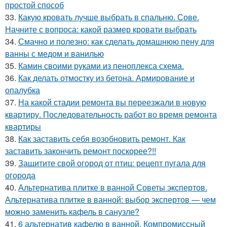
простой способ
33.
Какую кровать лучше выбрать в спальню. Сове.
Начните с вопроса: какой размер кровати выбрать
34.
Смачно и полезно: как сделать домашнюю пену для
ванны с медом и ванилью
35.
Камин своими руками из пеноплекса схема.
36.
Как делать отмостку из бетона. Армирование и
опалубка
37.
На какой стадии ремонта вы переезжали в новую
квартиру. Последовательность работ во время ремонта
квартиры
38.
Как заставить себя возобновить ремонт. Как
заставить закончить ремонт поскорее?!!
39.
Защитите свой огород от птиц: рецепт пугала для
огорода
40.
Альтернатива плитке в ванной Советы экспертов.
Альтернатива плитке в ванной: выбор экспертов — чем
можно заменить кафель в санузле?
41.
6 альтернатив кафелю в ванной. Компромиссный