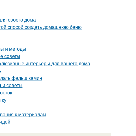
для своего дома
стой способ создать домашнюю баню
пы и методы
ые советы
склюзивные интерьеры для вашего дома
ь
делать фальш камин
 и советы
мосток
тку
ования к материалам
 идей