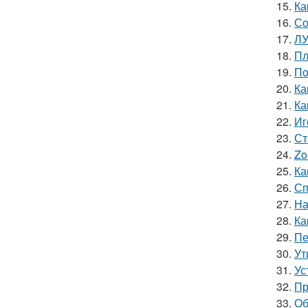
15.
Ка
16.
Со
17.
ЛУ
18.
Пл
19.
По
20.
Ка
21.
Ка
22.
Иг
23.
Ст
24.
Zo
25.
Ка
26.
Сп
27.
На
28.
Ка
29.
Пе
30.
Ут
31.
Ус
32.
Пр
33.
Об