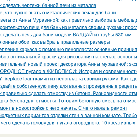
к сделать чертежи банной печи из металла
е, что нужно знать о металлических печах для бани
веты от Анны Муравиной: как правильно выбирать мебель 
роительство печи для бань из металла своими руками: про
к сделать печь для бани модели ВАЛДАЙ из трубы 530 мм
лонные обои: как выбрать правильные размеры
епление каркаса с помощью пенопласта: основные принци
бор оптимальной краски для рисования на стенах: основн
ивительный новый проект декоратора Анны муравиной: эк
ОРОДНОЕ пугало в ЖИВОПИСИ: История и современност
Y fireplace foam камин из пенопласта своими руками. Как с
здайте собственную пену для ванны: проверенные рецепты
к правильно сделать отмостку из бетона. Разновидности от
рка бетона для отмостки. Готовим бетонную смесь на отмос
монт в новостройке с чего начать. С чего начать ремонт
бюджетных вариантов отделки стен в ванной комнате. Треб
 чего сделать голову для пугала огородного: 10 креативных