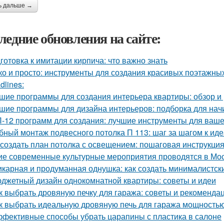
ь дальше →
ледние обновления на сайте:
готовка к имитации кирпича: что важно знать
ко и просто: инструменты для создания красивых поэтажны
dlines:
шие программы для создания интерьера квартиры: обзор и 
шие программы для дизайна интерьеров: подборка для на
-12 программ для создания: лучшие инструменты для ваше
бный монтаж подвесного потолка П 113: шаг за шагом к ид
 создать план потолка с освещением: пошаговая инструкци
ие современные культурные мероприятия проводятся в Мо
карная и продуманная однушка: как создать минималистск
джетный дизайн однокомнатной квартиры: советы и идеи
к выбрать дровяную печку для гаража: советы и рекоменда
к выбрать идеальную дровяную печь для гаража мощностью
фективные способы убрать царапины с пластика в салоне