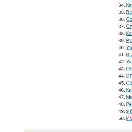
34.
Ка
35.
Вс
36.
Со
37.
Ст
38.
Ка
39.
Ру
40.
Ут
41.
Вы
42.
Уд
43.
ОГ
44.
DI
45.
Со
46.
Ка
47.
Ма
48.
Ре
49.
9 
50.
Из