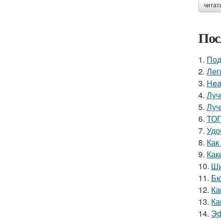
читат
Пос
1.
Под
2.
Лег
3.
Hea
4.
Луч
5.
Луч
6.
ТОП
7.
Удо
8.
Как
9.
Как
10.
Ши
11.
Бю
12.
Ка
13.
Ка
14.
Эф