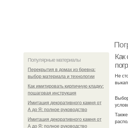
Пог
Как
Популярные материалы
пог
Перекрытия в домах из бревна:
Не ст
выбор материала и технологии
выкап
Как имитировать кирпичную кладку:
пошаговая инструкция
Выбор
Имитация декоративного камня от
услов
А до Я: полное руководство
Также
Имитация декоративного камня от
распо
А до Я: полное руководство