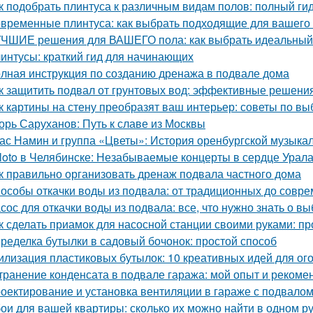
к подобрать плинтуса к различным видам полов: полный ги
временные плинтуса: как выбрать подходящие для вашего
ЧШИЕ решения для ВАШЕГО пола: как выбрать идеальный
интусы: краткий гид для начинающих
лная инструкция по созданию дренажа в подвале дома
к защитить подвал от грунтовых вод: эффективные решени
к картины на стену преобразят ваш интерьер: советы по в
орь Саруханов: Путь к славе из Москвы
ас Намин и группа «Цветы»: История оренбургской музыка
loto в Челябинске: Незабываемые концерты в сердце Урал
к правильно организовать дренаж подвала частного дома
особы откачки воды из подвала: от традиционных до совр
сос для откачки воды из подвала: все, что нужно знать о в
к сделать приамок для насосной станции своими руками: пр
ределка бутылки в садовый бочонок: простой способ
илизация пластиковых бутылок: 10 креативных идей для ог
транение конденсата в подвале гаража: мой опыт и рекоме
оектирование и установка вентиляции в гараже с подвало
ои для вашей квартиры: сколько их можно найти в одном р