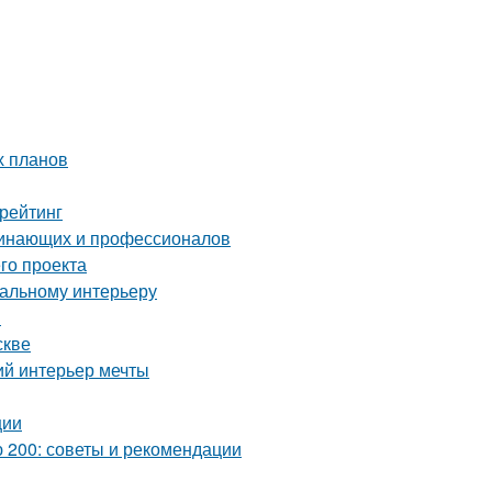
х планов
рейтинг
чинающих и профессионалов
го проекта
еальному интерьеру
я
скве
ий интерьер мечты
ции
 200: советы и рекомендации