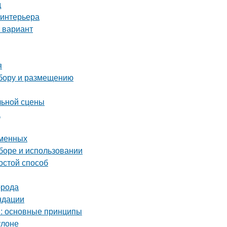
д
 интерьера
 вариант
я
ыбору и размещению
льной сцены
а
еменных
ыборе и использовании
остой способ
орода
ндации
м: основные принципы
улоне