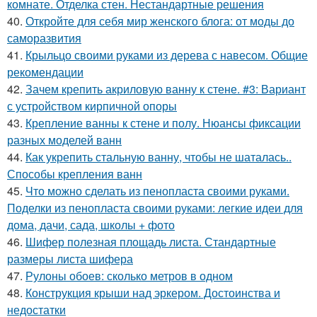
комнате. Отделка стен. Нестандартные решения
40.
Откройте для себя мир женского блога: от моды до
саморазвития
41.
Крыльцо своими руками из дерева с навесом. Общие
рекомендации
42.
Зачем крепить акриловую ванну к стене. #3: Вариант
с устройством кирпичной опоры
43.
Крепление ванны к стене и полу. Нюансы фиксации
разных моделей ванн
44.
Как укрепить стальную ванну, чтобы не шаталась..
Способы крепления ванн
45.
Что можно сделать из пенопласта своими руками.
Поделки из пенопласта своими руками: легкие идеи для
дома, дачи, сада, школы + фото
46.
Шифер полезная площадь листа. Стандартные
размеры листа шифера
47.
Рулоны обоев: сколько метров в одном
48.
Конструкция крыши над эркером. Достоинства и
недостатки