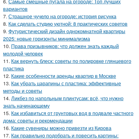
6.
Самые смешные пугала на огороде: Топ лучших
вариантов
7.
Страшное чучело на огороде: история рисунка
8.
Как сделать студию уютной: 8 практических советов
9.
Футуристический дизайн однокомнатной квартиры
2025: новые горизонты минимализма
10.
Права призывников: что должен знать каждый
молодой человек
11.
Как вернуть блеск: советы по полировке глянцевого
пластика
12.
Какие особенности аренды квартир в Москве
13.
Как убрать царапины с пластика: эффективные
методы и советы
14.
Ликбез по напольным плинтусам: всё, что нужно
знать начинающему
15.
Как избавиться от грунтовых вод в подвале частного
дома: советы и рекомендации
16.
Какие сувениры можно привезти из Кирова
17.
Как правильно подобрать и повесить картины: