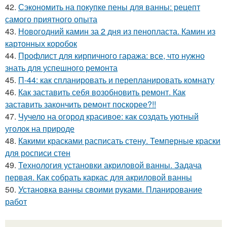
42.
Сэкономить на покупке пены для ванны: рецепт
самого приятного опыта
43.
Новогодний камин за 2 дня из пенопласта. Камин из
картонных коробок
44.
Профлист для кирпичного гаража: все, что нужно
знать для успешного ремонта
45.
П-44: как спланировать и перепланировать комнату
46.
Как заставить себя возобновить ремонт. Как
заставить закончить ремонт поскорее?!!
47.
Чучело на огород красивое: как создать уютный
уголок на природе
48.
Какими красками расписать стену. Темперные краски
для росписи стен
49.
Технология установки акриловой ванны. Задача
первая. Как собрать каркас для акриловой ванны
50.
Установка ванны своими руками. Планирование
работ