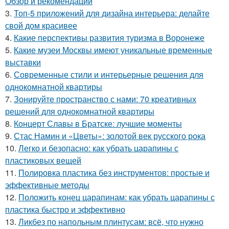
Обзор и рекомендации
3.
Топ-5 приложений для дизайна интерьера: делайте
свой дом красивее
4.
Какие перспективы развития туризма в Воронеже
5.
Какие музеи Москвы имеют уникальные временные
выставки
6.
Современные стили и интерьерные решения для
однокомнатной квартиры
7.
Зонируйте пространство с нами: 70 креативных
решений для однокомнатной квартиры
8.
Концерт Славы в Братске: лучшие моменты
9.
Стас Намин и «Цветы»: золотой век русского рока
10.
Легко и безопасно: как убрать царапины с
пластиковых вещей
11.
Полировка пластика без инструментов: простые и
эффективные методы
12.
Положить конец царапинам: как убрать царапины с
пластика быстро и эффективно
13.
Ликбез по напольным плинтусам: всё, что нужно