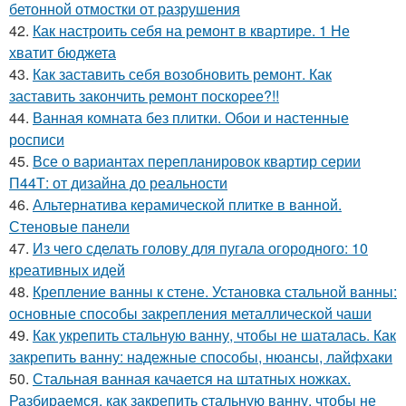
бетонной отмостки от разрушения
42.
Как настроить себя на ремонт в квартире. 1 Не
хватит бюджета
43.
Как заставить себя возобновить ремонт. Как
заставить закончить ремонт поскорее?!!
44.
Ванная комната без плитки. Обои и настенные
росписи
45.
Все о вариантах перепланировок квартир серии
П44Т: от дизайна до реальности
46.
Альтернатива керамической плитке в ванной.
Стеновые панели
47.
Из чего сделать голову для пугала огородного: 10
креативных идей
48.
Крепление ванны к стене. Установка стальной ванны:
основные способы закрепления металлической чаши
49.
Как укрепить стальную ванну, чтобы не шаталась. Как
закрепить ванну: надежные способы, нюансы, лайфхаки
50.
Стальная ванная качается на штатных ножках.
Разбираемся, как закрепить стальную ванну, чтобы не