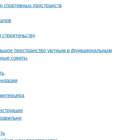
йн спортивных пространств
налов
и строительству
ольшое пространство уютным и функциональным
зные советы
ть
ендации
 интерьера
инструкция
правильно
ать