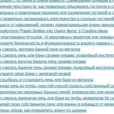
альня с гостиной в одной комнате: совмещение функций в
ияние пространств: как правильно объединить гостиную и 
ильные и практичные решения для разделения гостиной и 
к правильно организовать пространство в спальне-гостиной
щита от наводнений: почему домовладельцам нужен дрена
ansforming Plastic Bottles into Useful Items: 3 Creative Ideas
 пластиковых бутылок: 10 креативных рецептов для домаш
учшите безопасность и функциональность вашего гаража с
к сделать чертежи банной печи из металла
к сделать печь для бани своими руками: подробный инструк
к сделать вечную банную печь своими руками
к сделать банную печь своими руками: подробный инструкт
учшите свою баню с железной печкой
к выбрать и установить печь для бани из металла
нная печь из трубы: простой способ создать собственный с
роительство железных банных печей: руководство для нач
к сделать железную печь для бани из трубы диаметром 50 с
елай свою собственную пену для ванны и избавься от крем
лоны обоев: как определить длину по ширине