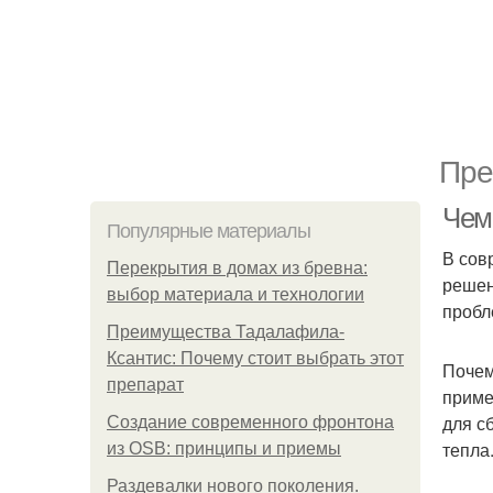
Пре
Чем
Популярные материалы
В сов
Перекрытия в домах из бревна:
решен
выбор материала и технологии
пробл
Преимущества Тадалафила-
Ксантис: Почему стоит выбрать этот
Почем
препарат
приме
для с
Создание современного фронтона
тепла
из OSB: принципы и приемы
Раздевалки нового поколения.