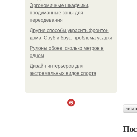
Эргономичные шкафчики,
продуманные зоны для
переодевания
Другие способы украсить фронтон
дома. Сруб и брус: проблема усадки
Рулоны обоев: сколько метров в
одном
Дизайн интерьеров для
экстремальных видов спорта
читат
Пос