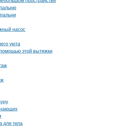
 небольшом пространстве
спальню
спальни
жный насос
него уюта
 помощью этой вытяжки
таж
аж
ауну
инающих
м
а для тела