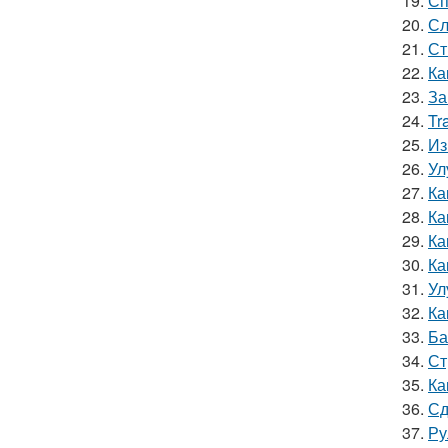
19.
Сп
20.
Сл
21.
Ст
22.
Ка
23.
За
24.
Tr
25.
Из
26.
Ул
27.
Ка
28.
Ка
29.
Ка
30.
Ка
31.
Ул
32.
Ка
33.
Ба
34.
Ст
35.
Ка
36.
Сд
37.
Ру