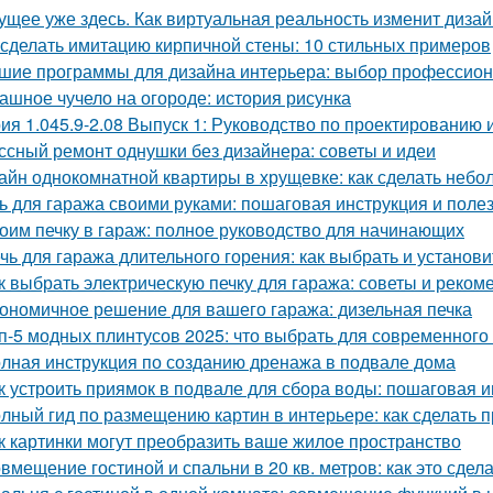
ущее уже здесь. Как виртуальная реальность изменит диза
 сделать имитацию кирпичной стены: 10 стильных примеров
шие программы для дизайна интерьера: выбор профессио
ашное чучело на огороде: история рисунка
ия 1.045.9-2.08 Выпуск 1: Руководство по проектированию 
ссный ремонт однушки без дизайнера: советы и идеи
айн однокомнатной квартиры в хрущевке: как сделать неб
ь для гаража своими руками: пошаговая инструкция и поле
оим печку в гараж: полное руководство для начинающих
чь для гаража длительного горения: как выбрать и установи
к выбрать электрическую печку для гаража: советы и реком
ономичное решение для вашего гаража: дизельная печка
п-5 модных плинтусов 2025: что выбрать для современного
лная инструкция по созданию дренажа в подвале дома
к устроить приямок в подвале для сбора воды: пошаговая 
лный гид по размещению картин в интерьере: как сделать 
к картинки могут преобразить ваше жилое пространство
вмещение гостиной и спальни в 20 кв. метров: как это сдел