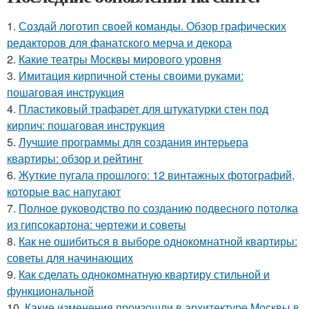
1.
Создай логотип своей команды. Обзор графических
редакторов для фанатского мерча и декора
2.
Какие театры Москвы мирового уровня
3.
Имитация кирпичной стены своими руками:
пошаговая инструкция
4.
Пластиковый трафарет для штукатурки стен под
кирпич: пошаговая инструкция
5.
Лучшие программы для создания интерьера
квартиры: обзор и рейтинг
6.
Жуткие пугала прошлого: 12 винтажных фотографий,
которые вас напугают
7.
Полное руководство по созданию подвесного потолка
из гипсокартона: чертежи и советы
8.
Как не ошибиться в выборе однокомнатной квартиры:
советы для начинающих
9.
Как сделать однокомнатную квартиру стильной и
функциональной
10.
Какие изменения произошли в архитектуре Москвы в