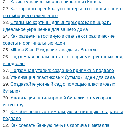
21.
Какие сувениры можно привезти из Кирова
22.
Как картины преобразуют интерьер гостиной: советы
по выбору и размещению
23.
Стильные картины для интерьера: как выбрать
идеальное украшение для вашего дома
24.
Как разделить гостиную и спальню: практические
советы и оригинальные идеи
25.
Milana Star: Рождение звезды из Вологды
26.
Подземная реальность: все о приеме грунтовых вод
в подвале
27.
Подземная утопия: создание приямка в подвале
28.
Утилизация пластиковых бутылок: идеи для сада
29.
Создавайте уютный сад с помощью пластиковых
бутылок
30.
Утилизация пятилитровой бутылки: от мусора к
искусству
31.
Как обеспечить оптимальную вентиляцию в гараже и
подвале
32.
Как сделать банную печь из кирпича и металла