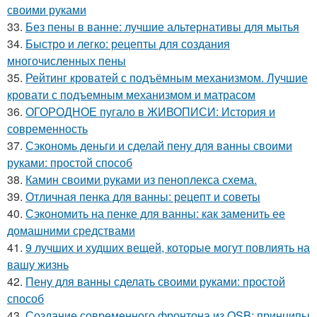
своими руками
33.
Без пены в ванне: лучшие альтернативы для мытья
34.
Быстро и легко: рецепты для создания
многочисленных пены
35.
Рейтинг кроватей с подъёмным механизмом. Лучшие
кровати с подъемным механизмом и матрасом
36.
ОГОРОДНОЕ пугало в ЖИВОПИСИ: История и
современность
37.
Сэкономь деньги и сделай пену для ванны своими
руками: простой способ
38.
Камин своими руками из пеноплекса схема.
39.
Отличная пенка для ванны: рецепт и советы
40.
Сэкономить на пенке для ванны: как заменить ее
домашними средствами
41.
9 лучших и худших вещей, которые могут повлиять на
вашу жизнь
42.
Пену для ванны сделать своими руками: простой
способ
43.
Создание современного фронтона из OSB: принципы