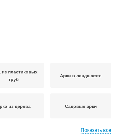
 из пластиковых
Арки в ландшафте
труб
рка из дерева
Садовые арки
Показать все
афтный дизайнер
Оригинальные арки