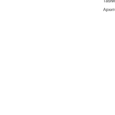
Табли
Архит