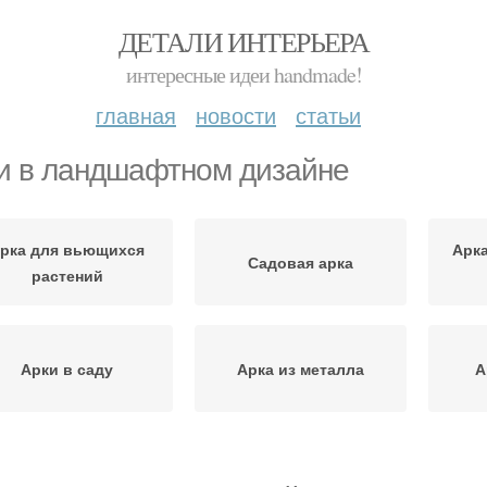
ДЕТАЛИ ИНТЕРЬЕРА
интересные идеи handmade!
главная
новости
статьи
и в ландшафтном дизайне
рка для вьющихся
Арка
Садовая арка
растений
Арки в саду
Арка из металла
А
Советы от
Арки из металла
Ландш
ландшафтного