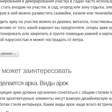
онирования и декорирования участка в садах часто использ
 стать входом на участок, в сад, огород или зону отдыха, э
ров в ней можно разместить скамейки, качели или тенелюб
дить арку на участке можно из дерева, металла, пластиковы
исимо от того, какой вариант вы предпочтете, опоры арки н
етонировать или закрепить в грунте помощью камней и кирпи
ой парусностью и может пострадать от ветра.
ь дальше →
 может заинтересовать
делается арка. Виды арок
рукция арки должна органично сочетаться с общим стилем п
 эти архитектурные элементы несут важную дизайнерскую н
ботки стиля интерьера. Какие виды арок чаще всего встре