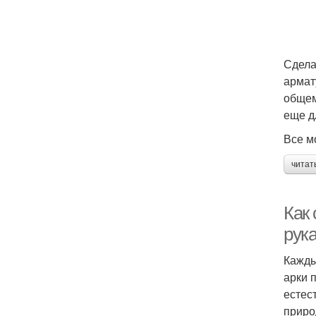
Сдела
армат
общем
еще д
Все м
читат
Как
рук
Кажды
арки 
естес
приро