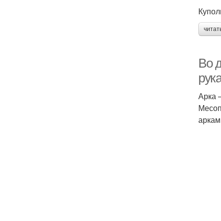
Купол
читат
Во 
рук
Арка 
Месоп
аркам