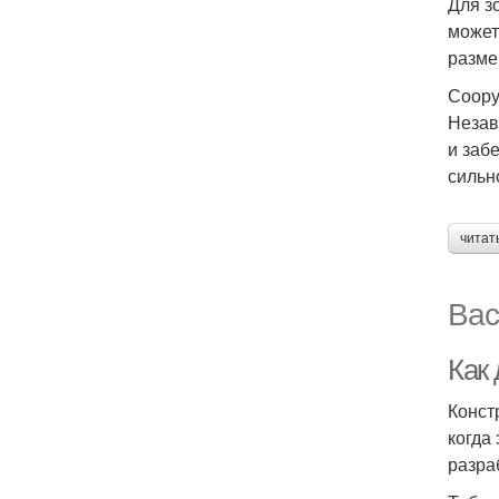
Для з
может
разме
Соору
Незав
и заб
сильн
читат
Вас
Как 
Конст
когда
разра