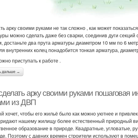
ть арку своими руками не так сложно , как может показатьс
уры можно сделать даже без сварки, соединив дуги секций 
, достаньте два прута арматуры диаметром 10 мм по 6 метро
ля внутренних колец понадобится тонкая арматура, диамет
ожно приступать к работе .
ь дальше →
 сделать арку своими руками пошаговая и
ами из ДВП
й хочет, чтобы его жильё было как можно уютнее и привлек
придают нашему жилищу более естественный природный вид
твенное образование в природе. Квадратные, угловатые, 
де. Поэтому с давних времен строители используют в поме