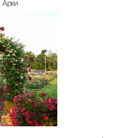
 Арки
и для вьющихся
Разные арки
растений