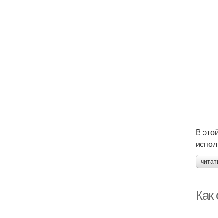
В это
испол
читат
Как 