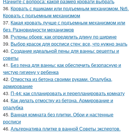
Начните с вопроса: какой размер кровати выбрать
36.
Кровать с ящиками или подъемным механизмом. №5.
Кровать с подъемным механизмом
37.
Какая кровать лучше с подъемным механизмом или
без. Разновидности механизмов
38.
Рулоны обоев: как определить длину по ширине
39.
Выбор красок для росписи стен: все, что нужно знать
40.
Создание идеальной пены для ванны: рецепты и
советы
41.
Без пена для ванны: как обеспечить безопасную и
чистую гигиену у ребенка
42.
Отмостка из бетона своими руками. Опалубка,
армирование
43.
П-44: как спланировать и перепланировать комнату
44.
Как делать отмостку из бетона. Армирование и
опалубка
45.
Ванная комната без плитки. Обои и настенные
росписи
46.
Альтернатива плитке в ванной Советы экспертов.