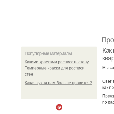
Про
Как 
Популярные материалы
ква
Какими красками расписать стену.
Мы со
Темперные краски для росписи
стен
Свет 
Какая кухня вам больше нравится?
как п
Прежд
по рас