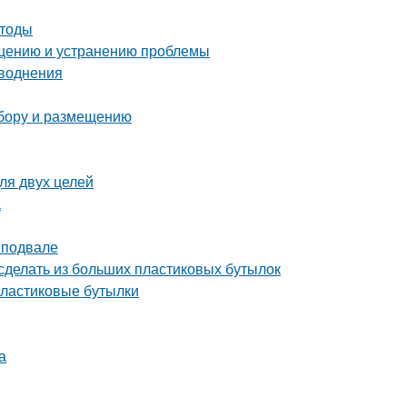
етоды
ращению и устранению проблемы
аводнения
ыбору и размещению
ля двух целей
а
 подвале
сделать из больших пластиковых бутылок
пластиковые бутылки
а