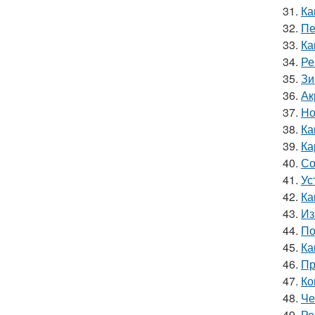
31.
Ка
32.
Пе
33.
Ка
34.
Ре
35.
Зи
36.
Ак
37.
Но
38.
Ка
39.
Ка
40.
Со
41.
Ус
42.
Ка
43.
Из
44.
По
45.
Ка
46.
Пр
47.
Ко
48.
Че
49.
Ре