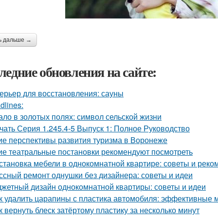
ь дальше →
ледние обновления на сайте:
ерьер для восстановления: сауны
dlines:
ало в золотых полях: символ сельской жизни
чать Серия 1.245.4-5 Выпуск 1: Полное Руководство
ие перспективы развития туризма в Воронеже
ие театральные постановки рекомендуют посмотреть
становка мебели в однокомнатной квартире: советы и рек
ссный ремонт однушки без дизайнера: советы и идеи
жетный дизайн однокомнатной квартиры: советы и идеи
к удалить царапины с пластика автомобиля: эффективные 
к вернуть блеск затёртому пластику за несколько минут