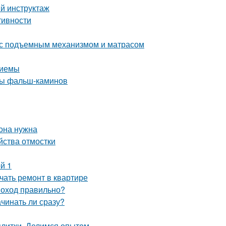
ый инструктаж
тивности
 с подъемным механизмом и матрасом
риемы
ды фальш-каминов
 она нужна
йства отмостки
й 1
ачать ремонт в квартире
моход правильно?
ачинать ли сразу?
плитки. Делимся опытом.