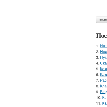
читат
Пос
1.
Инт
2.
Hea
3.
Пуг
4.
Ска
5.
Как
6.
Как
7.
Рас
8.
Кла
9.
Бюд
10.
Ка
11.
Ка