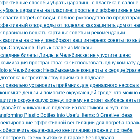
фективные способы убрать царапины с пластика в салоне
к убрать царапины на пластике: простые и эффективные м
к спасти погреб от воды: полное руководство по предотв
фективный отвод воды от подвала: как защитить дом от н
к правильно вешать картины: советы и рекомендации
к картины на стену преобразят ваш интерьер: советы по в
орь Саруханов: Путь к славе из Москвы
следние билеты Линды в Челябинске: не упустите шанс
ксимизация пространства: как использовать одну комнату д
loto в Челябинске: Незабываемые концерты в сердце Урал
дготовка к строительству приямка в подвале
к правильно установить приёмник для дренажного насоса в
кономьте деньги и помогите окружающей среде: что можно 
щитите окружающую среду: почему не стоит выбрасывать 
здавайте уникальные поделки из пластиковых бутылок
ansforming Plastic Bottles into Useful Items: 3 Creative Ideas
оектирование эффективной вентиляции для погреба гараж
к обеспечить надлежащую вентиляцию гаража и погреба
к построить схему вытяжки в гараже без подвала