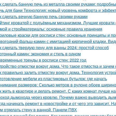
к сделать банную печь из металла своими руками: подробн
чь для бани Технология: новый уровень комфорта и эффек
к сделать вечную банную печь своими руками
йтинг кроватей с подъёмным механизмом. Лучшие кровати
мой и стройматериалы: основные правила хранения
риловые краски для росписи стен: основные принципы и п
вогодний фальш-камин с имитацией кирпичной кладки. Ви
к сделать твердую пену для ванны 2024: простой способ
ртонный камин: экономия и стиль в одном
временные тренды в росписи стен: 2022 год
тройство отмостки вокруг дома. Что такое отмостка и зачем
к правильно залить отмостку вокруг дома. Технология устро
готовление мебели из пластиковых бутылок: где начать
нимание размеров: Сколько метров в рулоне обоев ширино
к жить в квартире и делать ремонт. С каких комнат лучше н
оход дымохода через кровлю. Почему важно выводить ды
гда начинать ремонт в новостройке и от чего это зависит. Н
м отделать стену в ванной. Панели ПВХ
монт в ванной без плитки. Как сделать ванную комнату без 