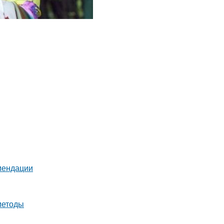
омендации
методы