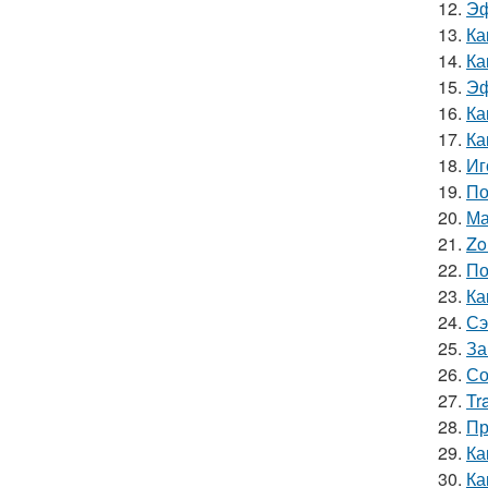
12.
Эф
13.
Ка
14.
Ка
15.
Эф
16.
Ка
17.
Ка
18.
Иг
19.
По
20.
Ма
21.
Zo
22.
По
23.
Ка
24.
Сэ
25.
За
26.
Со
27.
Tr
28.
Пр
29.
Ка
30.
Ка