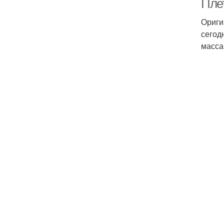
Пле
Ориги
сегод
масса