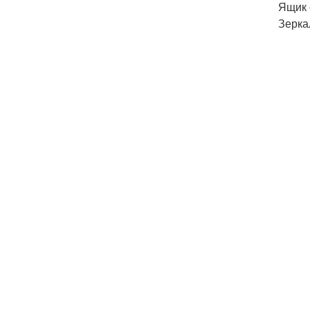
Ящик 
Зерка