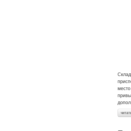
Склад
присп
место
привы
допол
читат