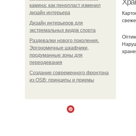
Хра
камина: как пенопласт изменил
Карто
дизайн интерьера
свеже
Дизайн интерьеров для
экстремальных видов спорта
Оптим
Раздевалки нового поколения.
Наруш
Эргономичные шкафчики,
хране
продуманные зоны для
переодевания
Создание современного фронтона
из OSB: принципы и приемы