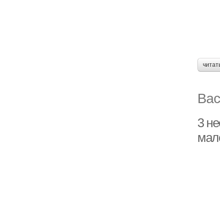
читат
Вас
3 н
мало