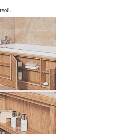
тлой.