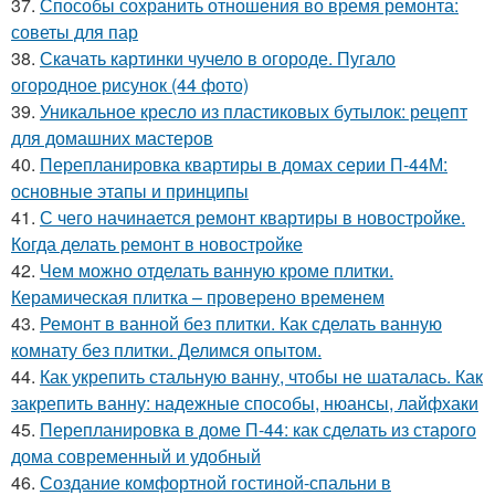
37.
Способы сохранить отношения во время ремонта:
советы для пар
38.
Скачать картинки чучело в огороде. Пугало
огородное рисунок (44 фото)
39.
Уникальное кресло из пластиковых бутылок: рецепт
для домашних мастеров
40.
Перепланировка квартиры в домах серии П-44М:
основные этапы и принципы
41.
С чего начинается ремонт квартиры в новостройке.
Когда делать ремонт в новостройке
42.
Чем можно отделать ванную кроме плитки.
Керамическая плитка – проверено временем
43.
Ремонт в ванной без плитки. Как сделать ванную
комнату без плитки. Делимся опытом.
44.
Как укрепить стальную ванну, чтобы не шаталась. Как
закрепить ванну: надежные способы, нюансы, лайфхаки
45.
Перепланировка в доме П-44: как сделать из старого
дома современный и удобный
46.
Создание комфортной гостиной-спальни в