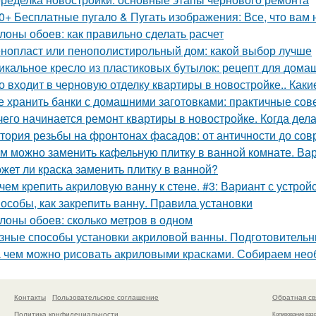
0+ Бесплатные пугало & Пугать изображения: Все, что вам 
лоны обоев: как правильно сделать расчет
нопласт или пенополистирольный дом: какой выбор лучше
икальное кресло из пластиковых бутылок: рецепт для дома
о входит в черновую отделку квартиры в новостройке.. Каки
е хранить банки с домашними заготовками: практичные сов
чего начинается ремонт квартиры в новостройке. Когда дел
тория резьбы на фронтонах фасадов: от античности до со
м можно заменить кафельную плитку в ванной комнате. Ва
жет ли краска заменить плитку в ванной?
чем крепить акриловую ванну к стене. #3: Вариант с устро
особы, как закрепить ванну. Правила установки
лоны обоев: сколько метров в одном
зные способы установки акриловой ванны. Подготовитель
 чем можно рисовать акриловыми красками. Собираем не
Контакты
Пользовательское соглашение
Обратная св
Политика конфидециальности
Копирование раз