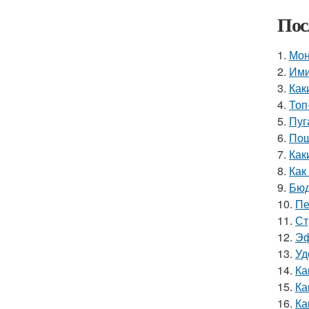
Пос
1.
Мон
2.
Ими
3.
Как
4.
Топ
5.
Пуг
6.
Пош
7.
Как
8.
Как
9.
Бюд
10.
Пе
11.
Ст
12.
Эф
13.
Уд
14.
Ка
15.
Ка
16.
Ка