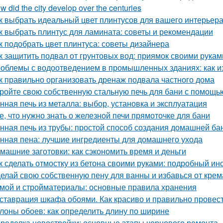
w did the city develop over the centuries
к выбрать идеальный цвет плинтусов для вашего интерьер
к выбрать плинтус для ламината: советы и рекомендации
к подобрать цвет плинтуса: советы дизайнера
к защитить подвал от грунтовых вод: приямок своими рукам
облемы с водоотведением в промышленных зданиях: как из
к правильно организовать дренаж подвала частного дома
ройте свою собственную стальную печь для бани с помощь
нная печь из металла: выбор, установка и эксплуатация
е, что нужно знать о железной печи прямоточке для бани
нная печь из трубы: простой способ создания домашней ба
нная пена: лучшие ингредиенты для домашнего ухода
машние заготовки: как сэкономить время и деньги
к сделать отмостку из бетона своими руками: подробный ин
елай свою собственную пену для ванны и избавься от крем
мой и стройматериалы: основные правила хранения
ставрация шкафа обоями. Как красиво и правильно провест
лоны обоев: как определить длину по ширине
ределка новостройки: основные этапы чернового ремонта