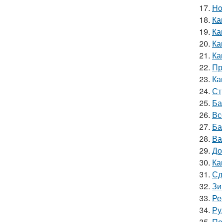
17.
Ho
18.
Ка
19.
Ка
20.
Ка
21.
Ка
22.
Пр
23.
Ка
24.
Ст
25.
Ба
26.
Вс
27.
Ба
28.
Ва
29.
До
30.
Ка
31.
Сд
32.
Зи
33.
Ре
34.
Ру
35.
Пе