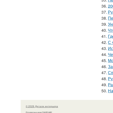
36.
20
37.
Ру
38.
Пе
39.
Ун
40.
Чт
41.
Гд
42.
С 
43.
Ис
44.
Че
45.
Мо
46.
За
47.
Сп
48.
Ру
49.
Ра
50.
На
© 2026 Детали интерьера
Интересные идеи Handmade!