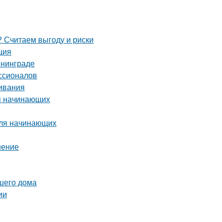
 Считаем выгоду и риски
ция
ининграде
ссионалов
ивания
ля начинающих
для начинающих
шение
ашего дома
ии