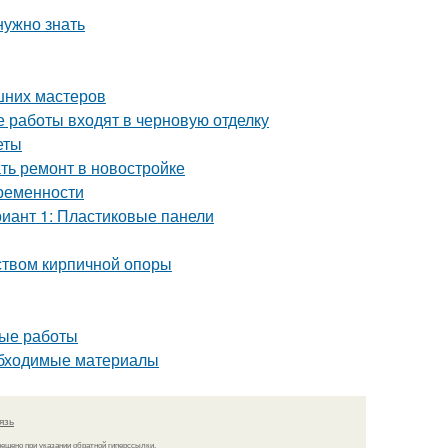
нужно знать
шних мастеров
е работы входят в черновую отделку
еты
ать ремонт в новостройке
временности
риант 1: Пластиковые панели
йством кирпичной опоры
ные работы
обходимые материалы
язь
решено при указании обратной гиперссылки.