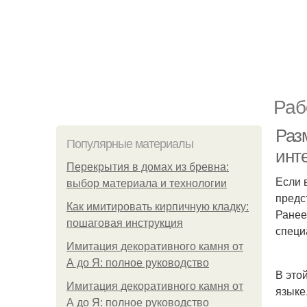
Раб
Раз
Популярные материалы
инт
Перекрытия в домах из бревна:
Если 
выбор материала и технологии
предс
Как имитировать кирпичную кладку:
Ранее
пошаговая инструкция
специ
Имитация декоративного камня от
А до Я: полное руководство
В это
Имитация декоративного камня от
языке
А до Я: полное руководство