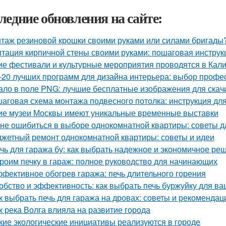
ледние обновления на сайте:
таж резиновой крошки своими руками или силами бригады?
тация кирпичной стены своими руками: пошаговая инструк
ие фестивали и культурные мероприятия проводятся в Кал
-20 лучших программ для дизайна интерьера: выбор профе
ало в поле PNG: лучшие бесплатные изображения для скач
аговая схема монтажа подвесного потолка: инструкция д
ие музеи Москвы имеют уникальные временные выставки
 не ошибиться в выборе однокомнатной квартиры: советы 
жетный ремонт однокомнатной квартиры: советы и идеи
чь для гаража бу: как выбрать надежное и экономичное ре
роим печку в гараж: полное руководство для начинающих
фективное обогрев гаража: печь длительного горения
обство и эффективность: как выбрать печь буржуйку для в
к выбрать печь для гаража на дровах: советы и рекомендац
к река Волга влияла на развитие города
кие экологические инициативы реализуются в городе