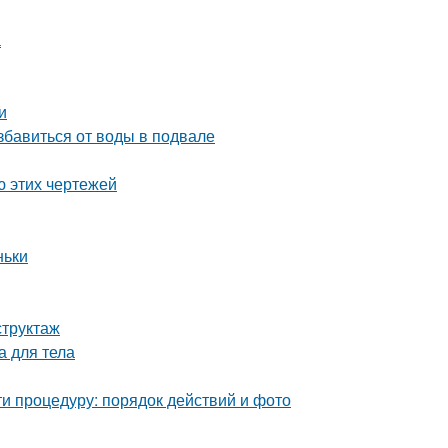
а
и
бавиться от воды в подвале
ю этих чертежей
ньки
структаж
а для тела
и процедуру: порядок действий и фото