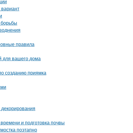
ции
 вариант
и
 борьбы
аводнения
сновные правила
й для вашего дома
 по созданию приямка
ами
и декорирования
 времени и подготовка почвы
тмостка поэтапно