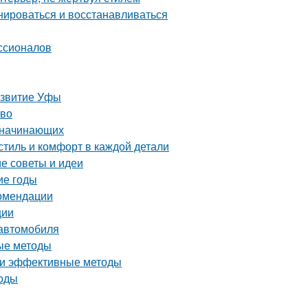
нироваться и восстанавливаться
ссионалов
азвитие Уфы
тво
я начинающих
тиль и комфорт в каждой детали
е советы и идеи
ие годы
комендации
ции
 автомобиля
ые методы
е и эффективные методы
тоды