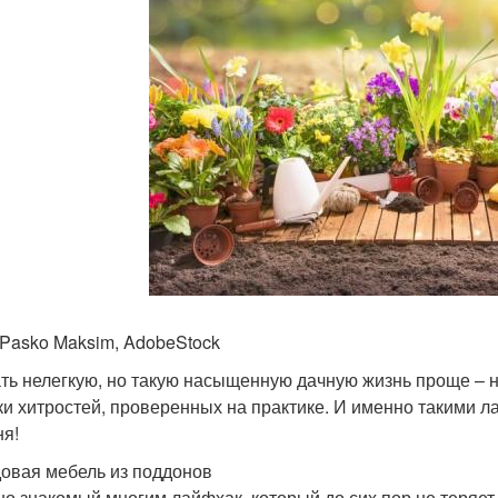
 Pasko Maksim, AdobeStock
ть нелегкую, но такую насыщенную дачную жизнь проще – н
ки хитростей, проверенных на практике. И именно такими 
ня!
довая мебель из поддонов
о знакомый многим лайфхак, который до сих пор не теряет