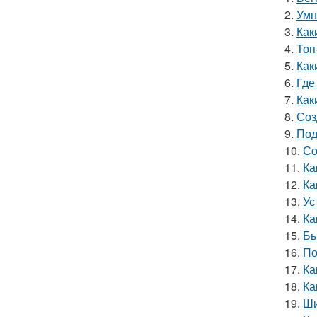
2.
Умн
3.
Как
4.
Топ
5.
Как
6.
Где
7.
Как
8.
Соз
9.
Под
10.
Со
11.
Ка
12.
Ка
13.
Ус
14.
Ка
15.
Бы
16.
По
17.
Ка
18.
Ка
19.
Ши