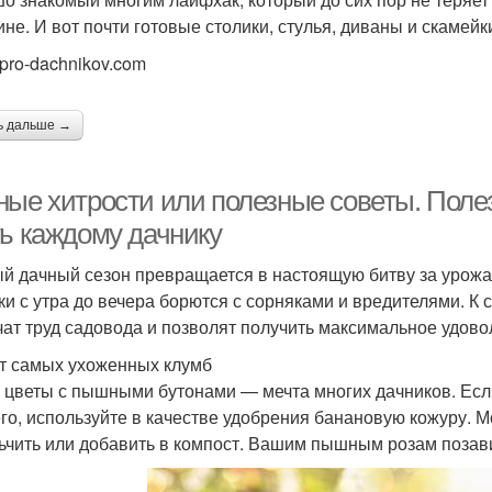
ине. И вот почти готовые столики, стулья, диваны и скамейк
 pro-dachnikov.com
ь дальше →
ные хитрости или полезные советы. Поле
ть каждому дачнику
й дачный сезон превращается в настоящую битву за урожай.
ки с утра до вечера борются с сорняками и вредителями. К 
чат труд садовода и позволят получить максимальное удово
т самых ухоженных клумб
 цветы с пышными бутонами — мечта многих дачников. Если
го, используйте в качестве удобрения банановую кожуру. М
ьчить или добавить в компост. Вашим пышным розам позав