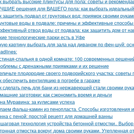
к выбрать высокие плинтусы для пола: советы и рекоменда
ЧШИЕ решения для ВАШЕГО пола: как выбрать идеальный
к защитить подвал от грунтовых вод: приямок своими рукам
унтовые воды в подвале: причины и эффективные способы
фективный отвод воды от подвала: как защитить дом от н
кие технологические парки есть в Уфе
кую картину выбрать для зала над диваном по фен-шуй: о
adlines:
стиная-спальня в одной комнате: 100 современных решени
облемы с дренажными приямками и их решение
еличьте плодородие своего подворийского участка: советы
к обеспечить вентиляцию в погребе в гараже
к сделать печь для бани из нержавеющей стали своими рук
машние заготовки: как сэкономить время и деньги
на Муравина: за кулисами успеха
лаем фальш-камин из пенопласта. Способы изготовления 
нна с пеной: простой рецепт для домашней ванны
шаговая технология устройства бетонной отмостки.. Выбор
тонная отмостка вокруг дома своими руками. Утепленная о