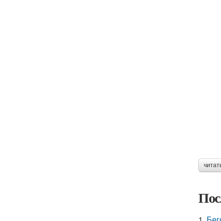
читат
Пос
1.
Бег