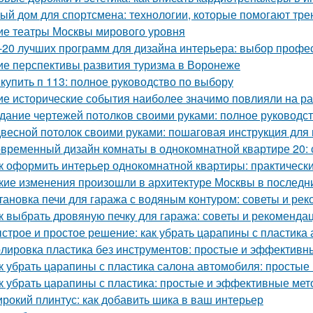
ый дом для спортсмена: технологии, которые помогают тре
ие театры Москвы мирового уровня
-20 лучших программ для дизайна интерьера: выбор профе
ие перспективы развития туризма в Воронеже
 купить п 113: полное руководство по выбору
ие исторические события наиболее значимо повлияли на р
дание чертежей потолков своими руками: полное руководс
весной потолок своими руками: пошаговая инструкция дл
временный дизайн комнаты в однокомнатной квартире 20: с
к оформить интерьер однокомнатной квартиры: практически
кие изменения произошли в архитектуре Москвы в последн
тановка печи для гаража с водяным контуром: советы и ре
к выбрать дровяную печку для гаража: советы и рекоменда
строе и простое решение: как убрать царапины с пластика
лировка пластика без инструментов: простые и эффективн
к убрать царапины с пластика салона автомобиля: просты
к убрать царапины с пластика: простые и эффективные ме
рокий плинтус: как добавить шика в ваш интерьер