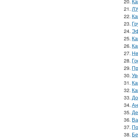
20.
Ка
21.
ЛУ
22.
Ка
23.
Гр
24.
Эф
25.
Ка
26.
Ка
27.
He
28.
Го
29.
Пр
30.
Ув
31.
Ка
32.
Ка
33.
До
34.
Ан
35.
Де
36.
Ва
37.
По
38.
Бе