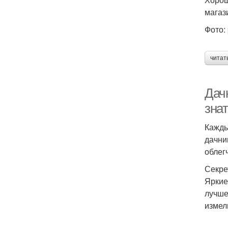
магаз
Фото:
читат
Дач
зна
Кажды
дачни
облег
Секре
Яркие
лучше
измел