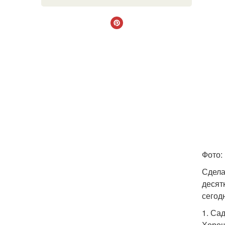
Фото:
Сдела
десят
сегод
1. Са
Хорош