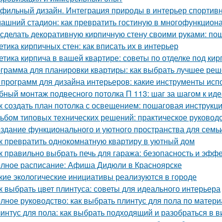
фильный дизайн. Интеграция природы в интерьер спортив
ашний стадион: как превратить гостиную в многофункцион
 сделать декоративную кирпичную стену своими руками: по
етика кирпичных стен: как вписать их в интерьер
етика кирпича в вашей квартире: советы по отделке под кир
грамма для планировки квартиры: как выбрать лучшее ре
 программ для дизайна интерьеров: какие инструменты ис
бный монтаж подвесного потолка П 113: шаг за шагом к ид
к создать план потолка с освещением: пошаговая инструкц
ьбом типовых технических решений: практическое руковод
здание функционального и уютного пространства для семь
к превратить однокомнатную квартиру в уютный дом
к правильно выбрать печь для гаража: безопасность и эфф
лное расписание: Афиша Дидюли в Красноярске
кие экологические инициативы реализуются в городе
к выбрать цвет плинтуса: советы для идеального интерьера
лное руководство: как выбрать плинтус для пола по матери
интус для пола: как выбрать подходящий и разобраться в в