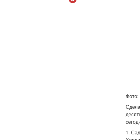
Фото:
Сдела
десят
сегод
1. Са
Хорош