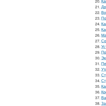
20.
Ка
21.
Др
22.
Во
23.
По
24.
Ка
25.
Ка
26.
Ма
27.
Со
28.
Ус
29.
Пр
30.
Эк
31.
Пе
32.
Ут
33.
Ст
34.
Ст
35.
Ка
36.
Кр
37.
Ва
38.
За