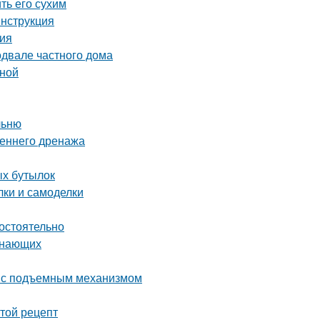
ть его сухим
инструкция
ния
одвале частного дома
иной
льню
реннего дренажа
ых бутылок
ки и самоделки
мостоятельно
инающих
ь с подъемным механизмом
стой рецепт