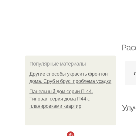
Рас
Популярные материалы
Другие способы украсить фронтон
дома. Сруб и брус: проблема усадки
Панельный дом серии П-44.
Типовая серия дома П44 с
планировками квартир
Улу