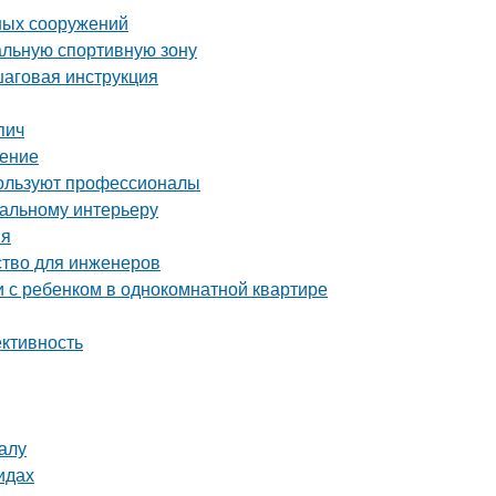
ных сооружений
альную спортивную зону
шаговая инструкция
пич
шение
пользуют профессионалы
еальному интерьеру
ия
ство для инженеров
и с ребенком в однокомнатной квартире
ективность
алу
идах