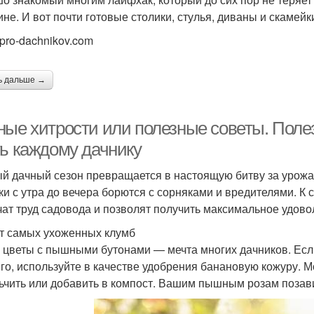
ине. И вот почти готовые столики, стулья, диваны и скамейк
 pro-dachnikov.com
ь дальше →
ные хитрости или полезные советы. Поле
ть каждому дачнику
й дачный сезон превращается в настоящую битву за урожай.
ки с утра до вечера борются с сорняками и вредителями. К 
чат труд садовода и позволят получить максимальное удово
т самых ухоженных клумб
 цветы с пышными бутонами — мечта многих дачников. Если
го, используйте в качестве удобрения банановую кожуру. М
ьчить или добавить в компост. Вашим пышным розам позав