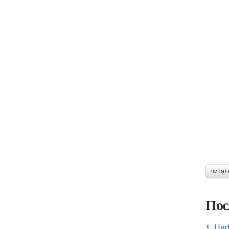
читат
Пос
1.
Циф