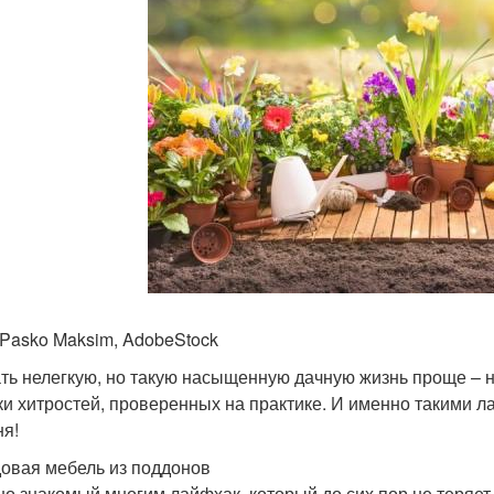
 Pasko Maksim, AdobeStock
ть нелегкую, но такую насыщенную дачную жизнь проще – н
ки хитростей, проверенных на практике. И именно такими 
ня!
довая мебель из поддонов
о знакомый многим лайфхак, который до сих пор не теряет