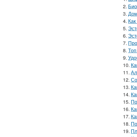
2.
Био
3.
Дом
4.
Как
5.
Эст
6.
Эст
7.
Про
8.
Топ
9.
Удо
10.
Ка
11.
Ал
12.
Со
13.
Ка
14.
Ка
15.
По
16.
Ка
17.
Ка
18.
По
19.
Пл