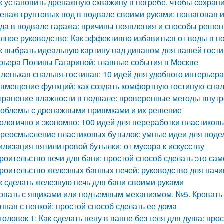
к установить дренажную скважину в погребе, чтобы сохрани
енаж грунтовых вод в подвале своими руками: пошаговая 
да в подвале гаража: причины появления и способы реше
лное руководство: Как эффективно избавиться от воды в п
к выбрать идеальную картину над диваном для вашей гост
рьера Полины Гагариной: главные события в Москве
ленькая спальня-гостиная: 10 идей для удобного интерьера
вмещение функций: как создать комфортную гостиную-спа
транение влажности в подвале: проверенные методы внут
облемы с дренажными приямками и их решение
ологично и экономно: 100 идей для переработки пластиков
реосмысление пластиковых бутылок: умные идеи для подел
илизация пятилитровой бутылки: от мусора к искусству
роительство печи для бани: простой способ сделать это са
роительство железных банных печей: руководство для нач
к сделать железную печь для бани своими руками
овать с ящиками или подъемным механизмом. №5. Кроват
нная с пенкой: простой способ сделать ее дома
головок 1: Как сделать пену в ванне без геля для душа: про