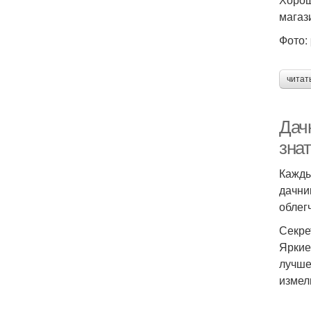
магаз
Фото:
читат
Дач
зна
Кажды
дачни
облег
Секре
Яркие
лучше
измел