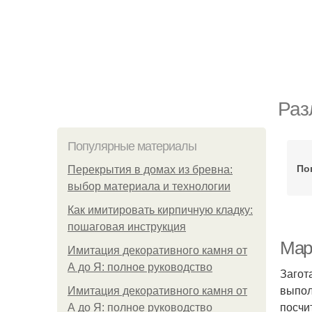
Раз
Популярные материалы
По
Перекрытия в домах из бревна:
выбор материала и технологии
Как имитировать кирпичную кладку:
пошаговая инструкция
Мар
Имитация декоративного камня от
А до Я: полное руководство
Загот
выпол
Имитация декоративного камня от
посчи
А до Я: полное руководство