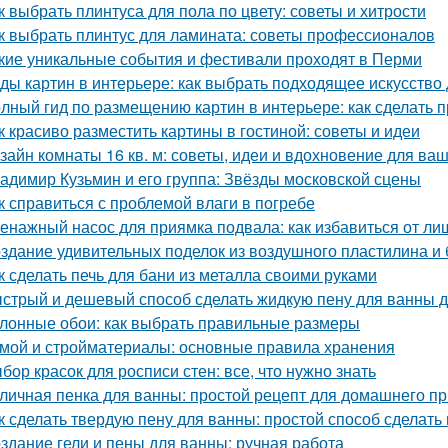
к выбрать плинтуса для пола по цвету: советы и хитрости
к выбрать плинтус для ламината: советы профессионалов
кие уникальные события и фестивали проходят в Перми
ды картин в интерьере: как выбрать подходящее искусство
лный гид по размещению картин в интерьере: как сделать 
к красиво разместить картины в гостиной: советы и идеи
зайн комнаты 16 кв. м: советы, идеи и вдохновение для ва
адимир Кузьмин и его группа: Звёзды московской сцены
к справиться с проблемой влаги в погребе
енажный насос для приямка подвала: как избавиться от ли
здание удивительных поделок из воздушного пластилина и
к сделать печь для бани из металла своими руками
стрый и дешевый способ сделать жидкую пену для ванны 
лонные обои: как выбрать правильные размеры
мой и стройматериалы: основные правила хранения
бор красок для росписи стен: все, что нужно знать
личная пенка для ванны: простой рецепт для домашнего п
к сделать твердую пену для ванны: простой способ сделать
здание гели и пены для ванны: ручная работа