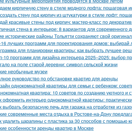
ие культурные мероприятия проводятся в Москве летом
даем кирпичную стену в стиле модного лофта: пошаговая и
 создать стену под кирпич из штукатурки в стиле лофт: пош
дай красивые стены под кирпич: мастер-класс по декорати
пичная стена в интерьере: 8 вариантов для современного 
ие исторические районы Тольятти сохраняют свой оригина
-16 лучших программ для проектирования домов: выбирай
грамма для планировки квартиры: как выбрать лучшее ре
п-10 программ для дизайна интерьера 2025–2025: выбор 
гало на поле старой деревни: символ сельской жизни
кие необычные музеи
лное руководство по обстановке квартир для аренды
зайн однокомнатной квартиры для семьи с ребенком: совет
нокомнатная квартира: 10 советов по созданию уютного и 
к оформить интерьер однокомнатной квартиры: практически
к выбрать безопасную печь для гаража на отработке из газ
кие современные места отдыха в Ростове-на-Дону предлаг
к удалить царапины с пластика за 30 способов с помощью к
кие особенности аренды квартир в Москве