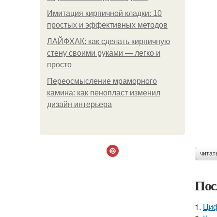
Имитация кирпичной кладки: 10
простых и эффективных методов
ЛАЙФХАК: как сделать кирпичную
стену своими руками — легко и
просто
Переосмысление мраморного
камина: как пенопласт изменил
дизайн интерьера
читат
Пос
1.
Циф