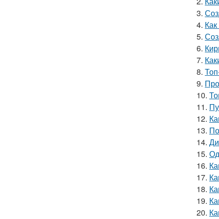
2.
Как
3.
Соз
4.
Как
5.
Соз
6.
Кир
7.
Как
8.
Топ
9.
Про
10.
То
11.
Пу
12.
Ка
13.
По
14.
Ди
15.
Од
16.
Ка
17.
Ка
18.
Ка
19.
Ка
20.
Ка