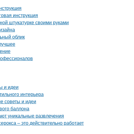
нструкция
аговая инструкция
вной штукатурке своими руками
дизайна
льный облик
 лучшее
шение
профессионалов
ы и идеи
стильного интерьера
е советы и идеи
ового баллона
ают уникальные развлечения
серокса – это действительно работает