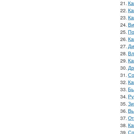
21.
Ка
22.
Ка
23.
Ка
24.
Ви
25.
По
26.
Ка
27.
Ди
28.
Вл
29.
Ка
30.
Др
31.
Со
32.
Ка
33.
Бы
34.
Ру
35.
Зи
36.
Вы
37.
От
38.
Ка
39.
Со