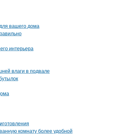
 для вашего дома
правильно
шего интерьера
шней влаги в подвале
 бутылок
дома
риготовления
 ванную комнату более удобной