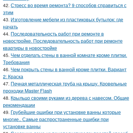
42.
Стресс во время ремонта? 9 способов справиться с
этим
43.
Изготовление мебели из пластиковых бутылок: где
начать
44.
Последовательность работ при ремонте в
новостройке. Последовательность работ при ремонте
квартиры в новостройке
45.
Чем отделать стены в ванной комнате кроме плитки.
Требования
46.
Чем покрыть стены в ванной кроме плитки. Вариант
2: Краска
47.
Печная металлическая труба на крышу. Кровельные
проходки Master Flash
48.
Крыльцо своими руками из дерева с навесом. Общие
рекомендации
49.
Грубейшие ошибки при установке ванны которые
многие.. Самые распространенные ошибки при
установке ванны