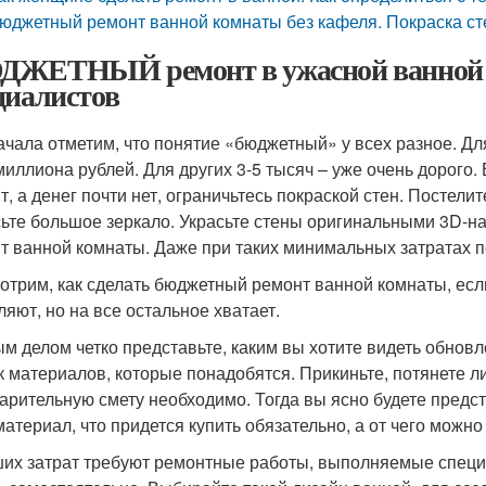
юджетный ремонт ванной комнаты без кафеля. Покраска ст
ЖЕТНЫЙ ремонт в ужасной ванной с
циалистов
ачала отметим, что понятие «бюджетный» у всех разное. Дл
миллиона рублей. Для других 3-5 тысяч – уже очень дорого.
т, а денег почти нет, ограничьтесь покраской стен. Постели
ьте большое зеркало. Украсьте стены оригинальными 3D-н
т ванной комнаты. Даже при таких минимальных затратах п
отрим, как сделать бюджетный ремонт ванной комнаты, есл
ляют, но на все остальное хватает.
м делом четко представьте, каким вы хотите видеть обновл
к материалов, которые понадобятся. Прикиньте, потянете л
арительную смету необходимо. Тогда вы ясно будете представ
материал, что придется купить обязательно, а от чего можно
их затрат требуют ремонтные работы, выполняемые специа