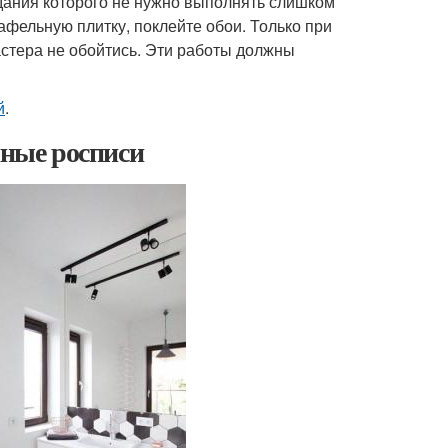
здания которого не нужно выполнять слишком
афельную плитку, поклейте обои. Только при
стера не обойтись. Эти работы должны
й
.
нные росписи