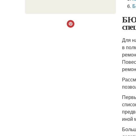
Б
БЮД
спе
Для н
в пол
ремон
Повес
ремон
Рассм
позво
Первы
списо
предв
иной 
Больш