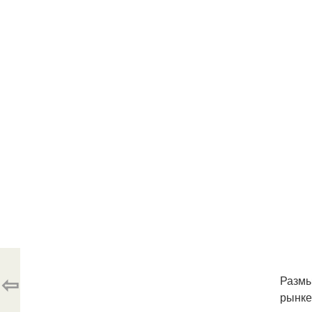
⇦
Размы
рынке