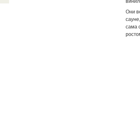
винил
Они в
сауне
сама 
росто