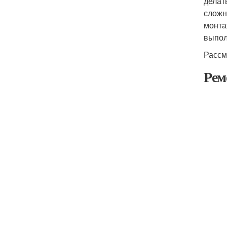
делат
сложн
монта
выпол
Рассм
Рем