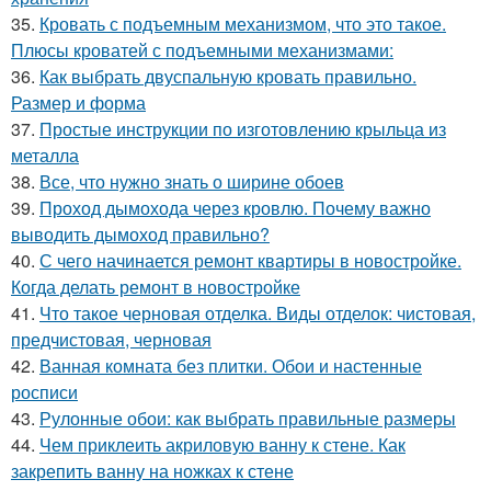
35.
Кровать с подъемным механизмом, что это такое.
Плюсы кроватей с подъемными механизмами:
36.
Как выбрать двуспальную кровать правильно.
Размер и форма
37.
Простые инструкции по изготовлению крыльца из
металла
38.
Все, что нужно знать о ширине обоев
39.
Проход дымохода через кровлю. Почему важно
выводить дымоход правильно?
40.
С чего начинается ремонт квартиры в новостройке.
Когда делать ремонт в новостройке
41.
Что такое черновая отделка. Виды отделок: чистовая,
предчистовая, черновая
42.
Ванная комната без плитки. Обои и настенные
росписи
43.
Рулонные обои: как выбрать правильные размеры
44.
Чем приклеить акриловую ванну к стене. Как
закрепить ванну на ножках к стене