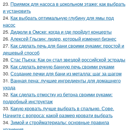
23.
Приямок для насоса в цокольном этаже: как выбрать
и установить
24.
Как выбрать оптимальную глубину для ямы под
насос
25.
Дидюли в Омске: когда и где пройдут концерты
26.
Алексей Глызин: лидер, который изменил бизнес
27.
Как сделать печь для бани своими руками: простой и
дешевый способ
28.
Стас Пьеха: Как он стал звездой российской эстрады
29.
Как сделать вечную банную печь своими руками
30.
Создание печки для бани из металла: шаг за шагом
31.
Ванная пена: лучшие ингредиенты для домашнего
ухода
32.
Как сделать отмостку из бетона своими руками:
подробный инструктаж
33.
Какую кровать лучше выбрать в спальню. Сове.
Начните с вопроса: какой размер кровати выбрать
34.
Зимой и стройматериалы: основные правила
хранения