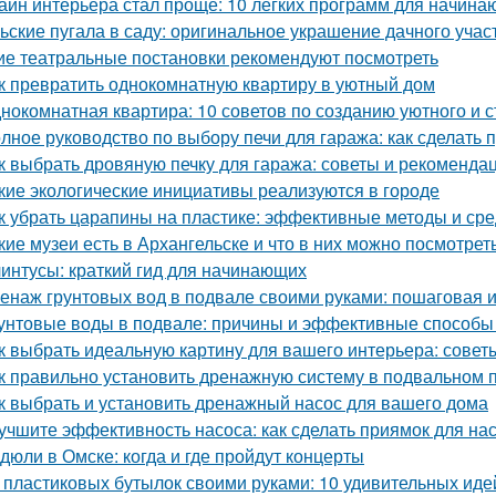
айн интерьера стал проще: 10 легких программ для начин
ьские пугала в саду: оригинальное украшение дачного учас
ие театральные постановки рекомендуют посмотреть
к превратить однокомнатную квартиру в уютный дом
нокомнатная квартира: 10 советов по созданию уютного и 
лное руководство по выбору печи для гаража: как сделать
к выбрать дровяную печку для гаража: советы и рекоменда
кие экологические инициативы реализуются в городе
к убрать царапины на пластике: эффективные методы и сре
кие музеи есть в Архангельске и что в них можно посмотрет
интусы: краткий гид для начинающих
енаж грунтовых вод в подвале своими руками: пошаговая 
унтовые воды в подвале: причины и эффективные способы
к выбрать идеальную картину для вашего интерьера: совет
к правильно установить дренажную систему в подвальном
к выбрать и установить дренажный насос для вашего дома
учшите эффективность насоса: как сделать приямок для на
дюли в Омске: когда и где пройдут концерты
 пластиковых бутылок своими руками: 10 удивительных иде