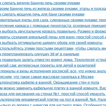
к сделать вечную банную печь своими руками
роим банную печь из железа своими руками: этапы и подска
к сделать мощную печь для бани своими руками
ивительные куклы для сада, сделанные своими руками: прос
епление каркаса с помощью пенопласта: основные принци
к выбрать двуспальную кровать правильно. Размер и форм
креты создания идеальной пены для ванн: простой способ
к выбрать оптимальную ширину обоев для своей комнаты
спользуйтесь этими простыми рецептами, чтобы сделать м
к перепланировать однушку 38 м² в панельке
к правильно залить отмостку вокруг дома. Технология устро
елай сам: интересные проекты для детей и родителей
териалы и виды исполнения росписей: все, что нужно знат
ясним, что такое самая массовая панелька в Москве
ьтернатива кафелю в ванной. Окрашивание стен и пола
м можно заменить кафельную плитку в ванной комнате. Ва
аска для рисования на стенах №1: простой способ украсить
альтернатив керамической плитке на пол в ванной. №4. Нал
ыльцо из дерева с навесом для частного дома. Особенност