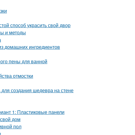
зки
той способ украсить свой двор
пы и методы
а
 из домашних ингредиентов
ного пены для ванной
йства отмостки
ь для создания шедевра на стене
риант 1: Пластиковые панели
 свой дом
ивной пол
и