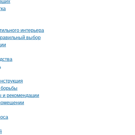
ающих
тка
стильного интерьера
 правильный выбор
ции
дства
ь
инструкция
 борьбы
ы и рекомендации
 помещении
соса
й