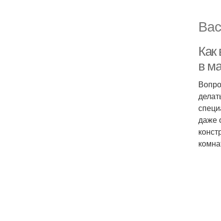
Вас
Как
в м
Вопро
делат
специ
даже 
конст
комна