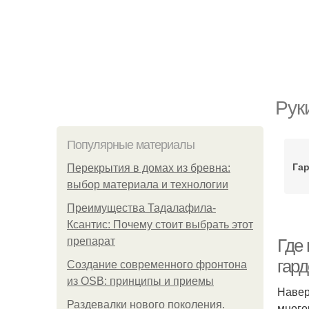
Рук
Популярные материалы
Га
Перекрытия в домах из бревна:
выбор материала и технологии
Преимущества Тадалафила-
Ксантис: Почему стоит выбрать этот
препарат
Где
гар
Создание современного фронтона
из OSB: принципы и приемы
Навер
Раздевалки нового поколения.
много