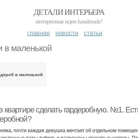
ДЕТАЛИ ИНТЕРЬЕРА
интересные идеи handmade!
главная
новости
статьи
и в маленькой
рдероб в маленькой
 в квартире сделать гардеробную. №1. Ес
деробной?
няка, почти каждая девушка мечтает об отдельном помещен
численные пары туфель и развешены красивые наряды. По