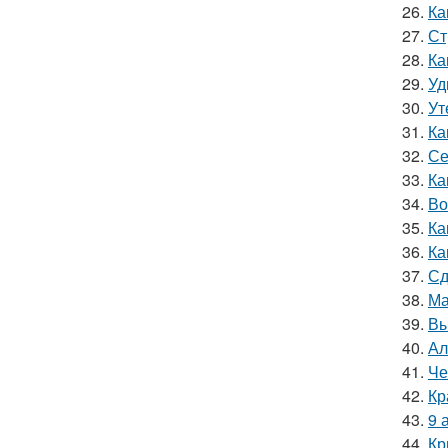
26.
Ка
27.
Ст
28.
Ка
29.
Уд
30.
Ут
31.
Ка
32.
Се
33.
Ка
34.
Во
35.
Ка
36.
Ка
37.
Сд
38.
Ма
39.
Вы
40.
Ал
41.
Че
42.
Кр
43.
9 
44.
Кр