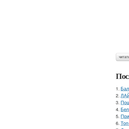
читат
Пос
1.
Бал
2.
ЛАЙ
3.
Пош
4.
Бел
5.
При
6.
Топ