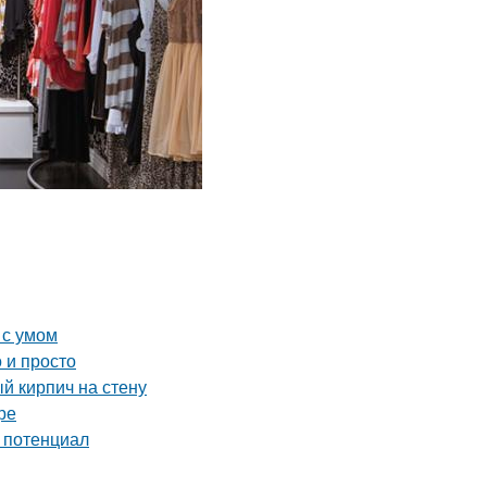
 с умом
 и просто
й кирпич на стену
ре
й потенциал