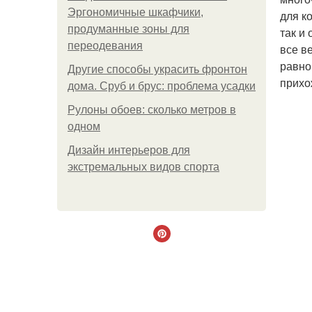
Эргономичные шкафчики,
для к
продуманные зоны для
так и
переодевания
все в
равно
Другие способы украсить фронтон
прихо
дома. Сруб и брус: проблема усадки
Рулоны обоев: сколько метров в
одном
Дизайн интерьеров для
экстремальных видов спорта