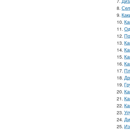
7.
Диз
8.
Сел
9.
Как
10.
Ка
11.
Од
12.
По
13.
Ка
14.
Ка
15.
Ка
16.
Ка
17.
Пл
18.
Др
19.
Гр
20.
Ка
21.
Ка
22.
Ка
23.
Ул
24.
Ди
25.
Из