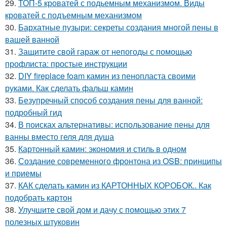
29.
ТОП-5 кроватей с подьемным механизмом. Виды
кроватей с подъемным механизмом
30.
Бархатные пузыри: секреты создания многой пены в
вашей ванной
31.
Защитите свой гараж от непогоды с помощью
профлиста: простые инструкции
32.
DIY fireplace foam камин из пенопласта своими
руками. Как сделать фальш камин
33.
Безупречный способ создания пены для ванной:
подробный гид
34.
В поисках альтернативы: использование пены для
ванны вместо геля для душа
35.
Картонный камин: экономия и стиль в одном
36.
Создание современного фронтона из OSB: принципы
и приемы
37.
КАК сделать камин из КАРТОННЫХ КОРОБОК.. Как
подобрать картон
38.
Улучшите свой дом и дачу с помощью этих 7
полезных штуковин