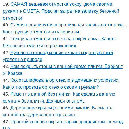
39.
САМАЯ дешевая отмостка вокруг дома своими
руками + СМЕТА. Подсчет затрат на заливку бетонной
отмостки
40.
Самая продвинутая и правильная заливка отмостки..
Конструкция отмостки и материалы
41.
Толщина отмостки из бетона вокруг дома. Защита
бетонной отмостки от разрушения
42.
Чучело на огород красивое: как создать уютный
уголок на природе
43.
Чем покрыть стены в ванной кроме плитки. Вариант
2: Краска
44.
Как отшлифовать оргстекло в домашних условиях.
Как отполировать оргстекло своими руками?
45.
Ремонт в ванной без плитки. Как сделать ванную
комнату без плитки. Делимся опытом.
46.
Деревянное крыльцо своими руками. Варианты
устройства деревянного крыльца
47.
Простой способ покрыть гараж профлистом: подход
DIY