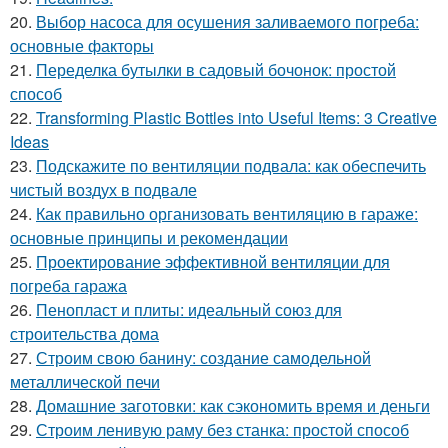
20.
Выбор насоса для осушения заливаемого погреба:
основные факторы
21.
Переделка бутылки в садовый бочонок: простой
способ
22.
Transforming Plastic Bottles into Useful Items: 3 Creative
Ideas
23.
Подскажите по вентиляции подвала: как обеспечить
чистый воздух в подвале
24.
Как правильно организовать вентиляцию в гараже:
основные принципы и рекомендации
25.
Проектирование эффективной вентиляции для
погреба гаража
26.
Пенопласт и плиты: идеальный союз для
строительства дома
27.
Строим свою банину: создание самодельной
металлической печи
28.
Домашние заготовки: как сэкономить время и деньги
29.
Строим ленивую раму без станка: простой способ