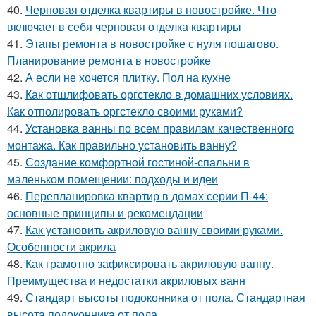
40.
Черновая отделка квартиры в новостройке. Что
включает в себя черновая отделка квартиры
41.
Этапы ремонта в новостройке с нуля пошагово.
Планирование ремонта в новостройке
42.
А если не хочется плитку. Пол на кухне
43.
Как отшлифовать оргстекло в домашних условиях.
Как отполировать оргстекло своими руками?
44.
Установка ванны по всем правилам качественного
монтажа. Как правильно установить ванну?
45.
Создание комфортной гостиной-спальни в
маленьком помещении: подходы и идеи
46.
Перепланировка квартир в домах серии П-44:
основные принципы и рекомендации
47.
Как установить акриловую ванну своими руками.
Особенности акрила
48.
Как грамотно зафиксировать акриловую ванну.
Преимущества и недостатки акриловых ванн
49.
Стандарт высоты подоконника от пола. Стандартная
высота подоконника от пола