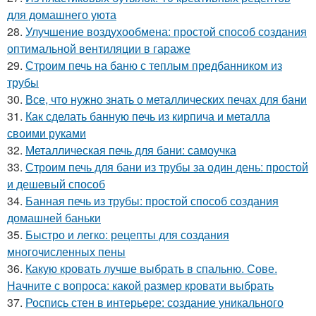
для домашнего уюта
28.
Улучшение воздухообмена: простой способ создания
оптимальной вентиляции в гараже
29.
Строим печь на баню с теплым предбанником из
трубы
30.
Все, что нужно знать о металлических печах для бани
31.
Как сделать банную печь из кирпича и металла
своими руками
32.
Металлическая печь для бани: самоучка
33.
Строим печь для бани из трубы за один день: простой
и дешевый способ
34.
Банная печь из трубы: простой способ создания
домашней баньки
35.
Быстро и легко: рецепты для создания
многочисленных пены
36.
Какую кровать лучше выбрать в спальню. Сове.
Начните с вопроса: какой размер кровати выбрать
37.
Роспись стен в интерьере: создание уникального