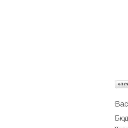
читат
Вас
Бюд