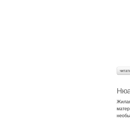
читат
Нюа
Жилая
матер
необы