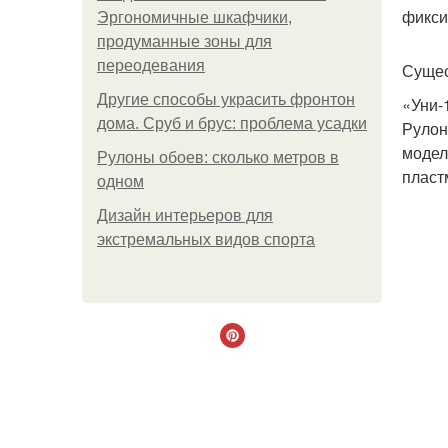
фикси
Эргономичные шкафчики,
продуманные зоны для
переодевания
Сущес
Другие способы украсить фронтон
«Уни-
дома. Сруб и брус: проблема усадки
Рулон
модел
Рулоны обоев: сколько метров в
пласт
одном
Дизайн интерьеров для
экстремальных видов спорта