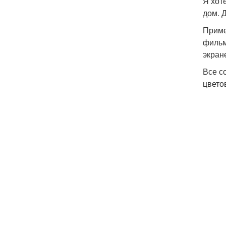
Я хот
дом. 
Приме
фильм
экран
Все с
цвето