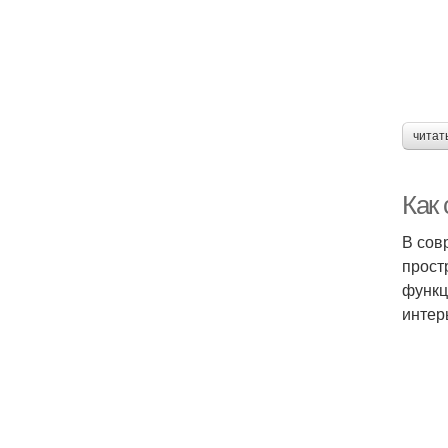
читат
Как
В сов
прост
функц
интер