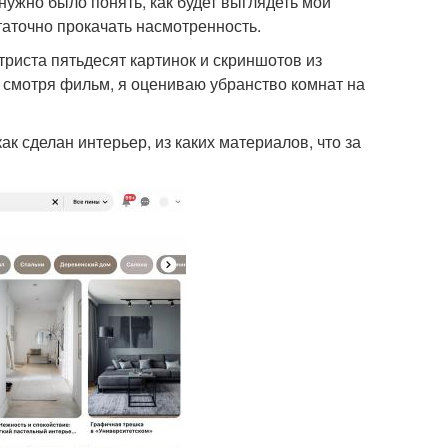
 нужно было понять, как будет выглядеть мой
таточно прокачать насмотренность.
триста пятьдесят картинок и скриншотов из
же смотря фильм, я оцениваю убранство комнат на
ак сделан интерьер, из каких материалов, что за