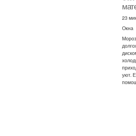
мат
23 ми
Окна
Мороз
долго
диско
холод
прихо
уют. 
помощ