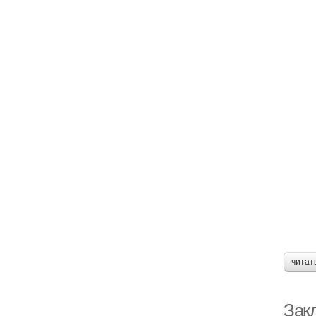
читат
Закл