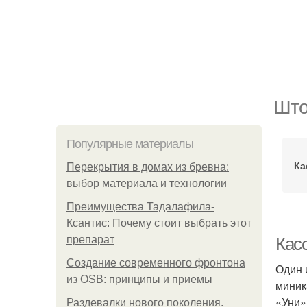
Што
Популярные материалы
Ка
Перекрытия в домах из бревна:
выбор материала и технологии
Преимущества Тадалафила-
Ксантис: Почему стоит выбрать этот
препарат
Кас
Создание современного фронтона
Один 
из OSB: принципы и приемы
миник
«Уни»
Раздевалки нового поколения.