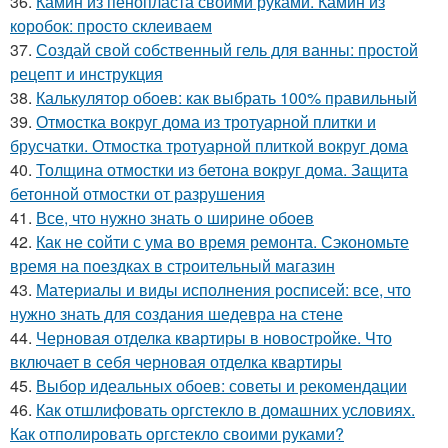
36.
Камин из пенопласта своими руками. Камин из
коробок: просто склеиваем
37.
Создай свой собственный гель для ванны: простой
рецепт и инструкция
38.
Калькулятор обоев: как выбрать 100% правильный
39.
Отмостка вокруг дома из тротуарной плитки и
брусчатки. Отмостка тротуарной плиткой вокруг дома
40.
Толщина отмостки из бетона вокруг дома. Защита
бетонной отмостки от разрушения
41.
Все, что нужно знать о ширине обоев
42.
Как не сойти с ума во время ремонта. Сэкономьте
время на поездках в строительный магазин
43.
Материалы и виды исполнения росписей: все, что
нужно знать для создания шедевра на стене
44.
Черновая отделка квартиры в новостройке. Что
включает в себя черновая отделка квартиры
45.
Выбор идеальных обоев: советы и рекомендации
46.
Как отшлифовать оргстекло в домашних условиях.
Как отполировать оргстекло своими руками?