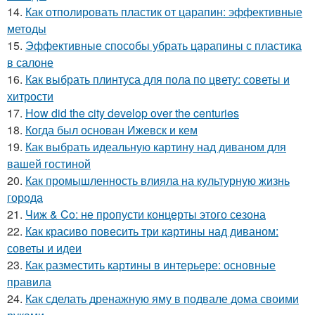
14.
Как отполировать пластик от царапин: эффективные
методы
15.
Эффективные способы убрать царапины с пластика
в салоне
16.
Как выбрать плинтуса для пола по цвету: советы и
хитрости
17.
How did the city develop over the centuries
18.
Когда был основан Ижевск и кем
19.
Как выбрать идеальную картину над диваном для
вашей гостиной
20.
Как промышленность влияла на культурную жизнь
города
21.
Чиж & Co: не пропусти концерты этого сезона
22.
Как красиво повесить три картины над диваном:
советы и идеи
23.
Как разместить картины в интерьере: основные
правила
24.
Как сделать дренажную яму в подвале дома своими