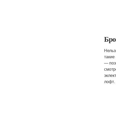
Бро
Нельз
такие
— поз
смотр
эклек
лофт.