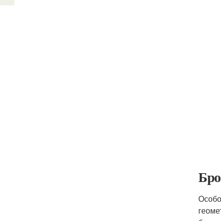
Бро
Особо
геоме