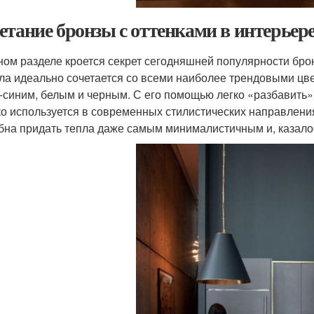
етание бронзы с оттенками в интерьер
ном разделе кроется секрет сегодняшней популярности бронз
ла идеально сочетается со всеми наиболее трендовыми цве
-синим, белым и черным. С его помощью легко «разбавить» 
о используется в современных стилистических направления
бна придать тепла даже самым минималистичным и, казало