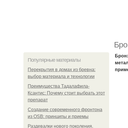
Бро
Бронз
Популярные материалы
метал
приме
Перекрытия в домах из бревна:
выбор материала и технологии
Преимущества Тадалафила-
Ксантис: Почему стоит выбрать этот
препарат
Создание современного фронтона
из OSB: принципы и приемы
Раздевалки нового поколения.