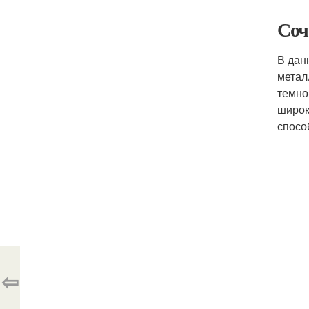
Соч
В дан
метал
темно
широк
спосо
⇦