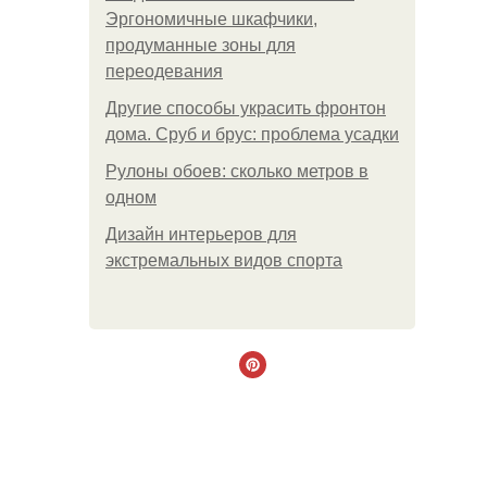
Эргономичные шкафчики,
продуманные зоны для
переодевания
Другие способы украсить фронтон
дома. Сруб и брус: проблема усадки
Рулоны обоев: сколько метров в
одном
Дизайн интерьеров для
экстремальных видов спорта