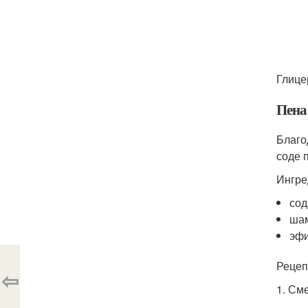
Глице
Пена
Благо
соде 
Ингре
сод
шам
эфи
Рецеп
⇦
1. См