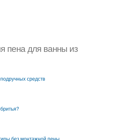
я пена для ванны из
 подручных средств
 бритья?
ртиры без монтажной пены