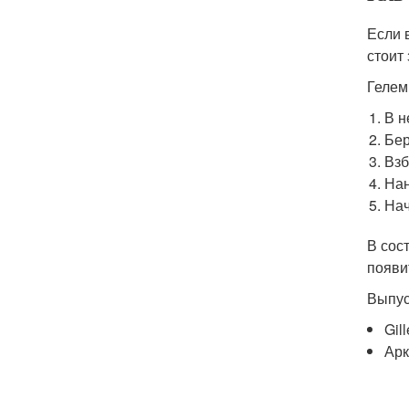
Если 
стоит
Гелем
В н
Бер
Взб
Нан
Нач
В сос
появи
Выпус
Gill
Арк