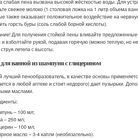
а слабая пена вызвана высокой жёсткостью воды. Для устр
ьте свежее молоко (1 столовая ложка на 1 литр объема ван
ые также оказывают положительное воздействие на нервную
ить горсть буры (соль слабой борной кислоты).
ние! Для получения стойкой пены вливайте предложенные
 и взболтайте рукой, подавая горячую (можно теплую, но не
 струя летела с высоты.
 для ванной из шампуня с глицерином
 лучший пенообразователь, в качестве основы применяется
ается в любой аптеке и стоит недорого) дает пузырьки. До
ыми маслами.
диенты:
пунь – 100 мл;
а – 250 мл;
церин – 100 мл;
рное масло – 3-4 капли (необязательно).