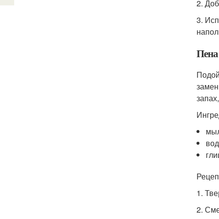
2. До
3. Ис
напол
Пена
Подой
замен
запах
Ингре
мыл
вод
гли
Рецеп
1. Тв
2. См