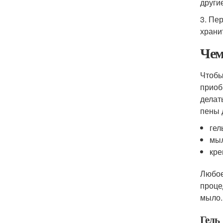
други
3. Пе
храни
Чем
Чтобы
приоб
делат
пены 
гел
мы
кре
Любое
проце
мыло.
Гель