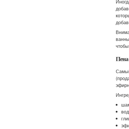
Иногд
добав
котор
добав
Внима
ванны
чтобы
Пена
Самый
(прод
эфирн
Ингре
шам
вод
гли
эфи