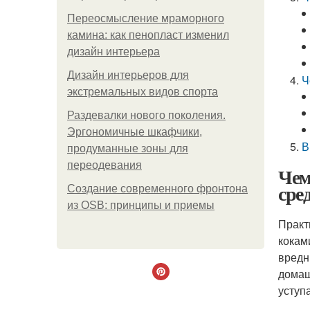
Переосмысление мраморного
камина: как пенопласт изменил
дизайн интерьера
Дизайн интерьеров для
Ч
экстремальных видов спорта
Раздевалки нового поколения.
Эргономичные шкафчики,
В
продуманные зоны для
переодевания
Чем
сре
Создание современного фронтона
из OSB: принципы и приемы
Практ
кокам
вредн
домаш
уступ