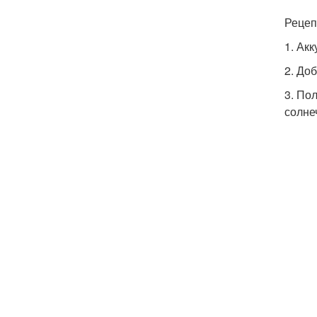
Рецеп
1. Ак
2. До
3. По
солне