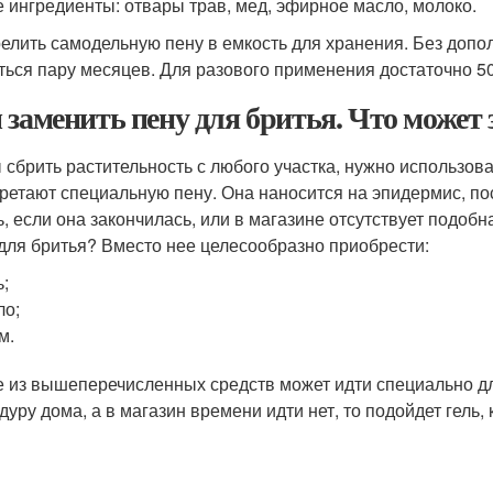
е ингредиенты: отвары трав, мед, эфирное масло, молоко.
релить самодельную пену в емкость для хранения. Без доп
ться пару месяцев. Для разового применения достаточно 50
 заменить пену для бритья. Что может 
 сбрить растительность с любого участка, нужно использов
ретают специальную пену. Она наносится на эпидермис, пос
ь, если она закончилась, или в магазине отсутствует подоб
для бритья? Вместо нее целесообразно приобрести:
ь;
ло;
м.
 из вышеперечисленных средств может идти специально дл
дуру дома, а в магазин времени идти нет, то подойдет гель