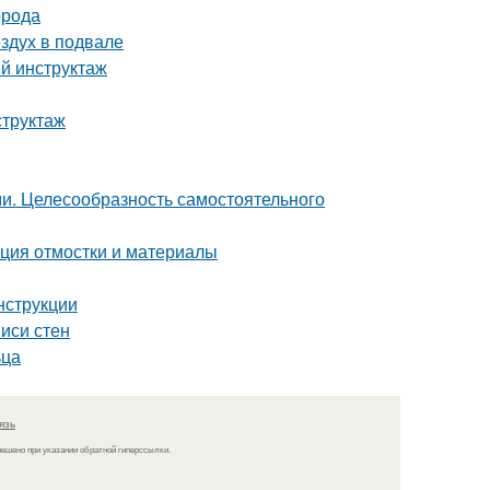
орода
оздух в подвале
ый инструктаж
структаж
ми. Целесообразность самостоятельного
кция отмостки и материалы
нструкции
иси стен
ьца
язь
решено при указании обратной гиперссылки.