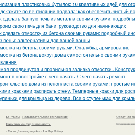
илизация пластиковых бутылок: 10 креативных идей для ог
дскажите по вентиляции подвала: как обеспечить чистый в
к сделать банную печь из металла своими руками: подробн
роим свою печь для бани: руководство для начинающих
к сделать отмостку из бетона своими руками: подробный ин
з пены: альтернативы для вашей ванны
мостка из бетона своими руками. Опалубка, армирование
мостка из бетона вокруг дома самостоятельно своими рука
овления
мая продвинутая и правильная заливка отмостки.. Констру
монт в новостройке с чего начать. С чего начать ремонт
роительство дома из пенопласта своими руками: простые и
кими красками расписать стену. Темперные краски для росп
упеньки для крыльца из дерева. Все о ступеньках для крыл
Контакты
Пользовательское соглашение
Обратная св
Политика конфидециальности
Копирование раз
г. Москва, Довженко улица 4 корп.1, м. Парк Победы