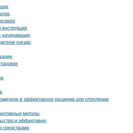
кция
алов
расивее
я инструкция
ля начинающих
уютное гнездо
ивание
становке
ек
я
ономичное и эффективное решение для отопления
ффективные методы
быстро и эффективно
ми средствами