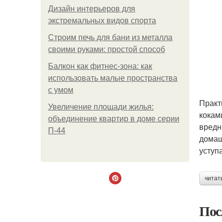
Дизайн интерьеров для
экстремальных видов спорта
Строим печь для бани из металла
своими руками: простой способ
Балкон как фитнес-зона: как
использовать малые пространства
с умом
Практ
Увеличение площади жилья:
кокам
объединение квартир в доме серии
вредн
П-44
домаш
уступ
читат
Пос