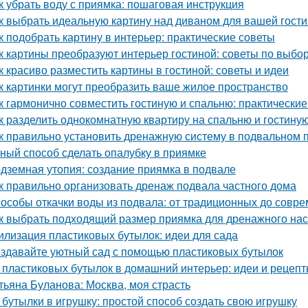
к убрать воду с приямка: пошаговая инструкция
к выбрать идеальную картину над диваном для вашей гост
к подобрать картину в интерьер: практические советы
к картины преобразуют интерьер гостиной: советы по выб
к красиво разместить картины в гостиной: советы и идеи
к картинки могут преобразить ваше жилое пространство
к гармонично совместить гостиную и спальню: практические
к разделить однокомнатную квартиру на спальню и гостину
к правильно установить дренажную систему в подвальном
ный способ сделать опалубку в приямке
дземная утопия: создание приямка в подвале
к правильно организовать дренаж подвала частного дома
особы откачки воды из подвала: от традиционных до совр
к выбрать подходящий размер приямка для дренажного на
илизация пластиковых бутылок: идеи для сада
здавайте уютный сад с помощью пластиковых бутылок
 пластиковых бутылок в домашний интерьер: идеи и рецеп
тьяна Буланова: Москва, моя страсть
 бутылки в игрушку: простой способ создать свою игрушку