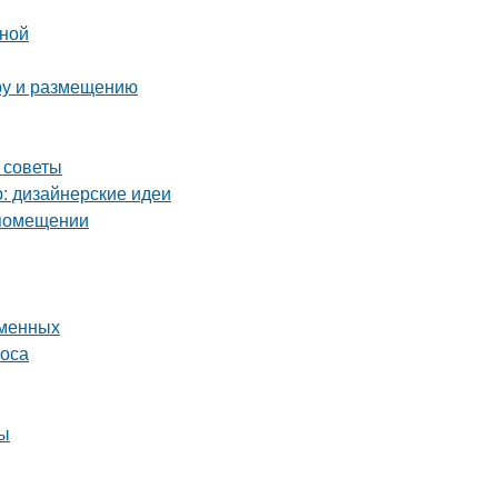
иной
ору и размещению
 советы
ю: дизайнерские идеи
 помещении
еменных
соса
ты