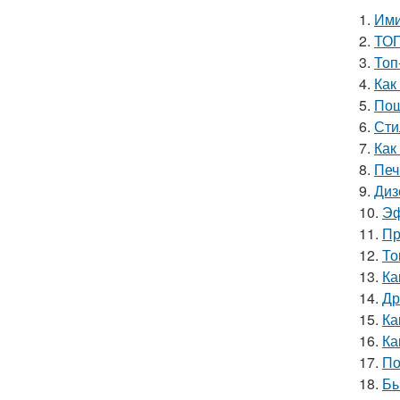
1.
Ими
2.
ТОП
3.
Топ
4.
Как
5.
Пош
6.
Сти
7.
Как
8.
Печ
9.
Диз
10.
Эф
11.
Пр
12.
То
13.
Ка
14.
Др
15.
Ка
16.
Ка
17.
По
18.
Бы