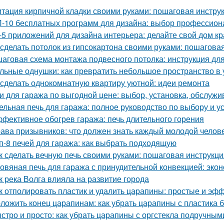
тация кирпичной кладки своими руками: пошаговая инстру
-10 бесплатных программ для дизайна: выбор профессион
-5 приложений для дизайна интерьера: делайте свой дом к
 сделать потолок из гипсокартона своими руками: пошагова
аговая схема монтажа подвесного потолка: инструкция д
льные однушки: как превратить небольшое пространство в 
 сделать однокомнатную квартиру уютной: идеи ремонта
и для гаража по выгодной цене: выбор, установка, обслуж
ельная печь для гаража: полное руководство по выбору и у
фективное обогрев гаража: печь длительного горения
ава призывников: что должен знать каждый молодой челов
п-8 печей для гаража: как выбрать подходящую
к сделать вечную печь своими руками: пошаговая инструкци
овяная печь для гаража с принудительной конвекцией: эк
к река Волга влияла на развитие города
к отполировать пластик и удалить царапины: простые и э
ложить конец царапинам: как убрать царапины с пластика 
стро и просто: как убрать царапины с оргстекла подручны