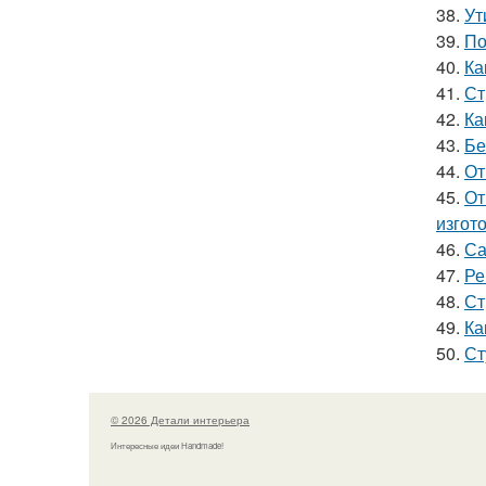
38.
Ут
39.
По
40.
Ка
41.
Ст
42.
Ка
43.
Бе
44.
От
45.
От
изгот
46.
Са
47.
Ре
48.
Ст
49.
Ка
50.
Ст
© 2026 Детали интерьера
Интересные идеи Handmade!