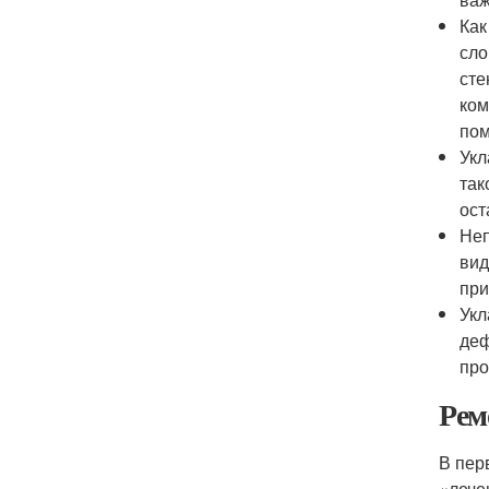
Как
сло
сте
ком
пом
Укл
так
ост
Неп
вид
при
Укл
деф
про
Рем
В пер
«лече