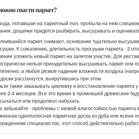
можно спасти паркет?
вода, попавшая на паркетный пол, пробыла на нем слишком 
ания, дощечки придется разбирать, высушивать и оцениват
лоившийся паркет снимают, основание тщательно высушива
сушки. К сожалению, длительность просушки паркета - 2 от
ение уложить новый паркет на залитом участке. Для реста
егорически нельзя принудительно высушивать паркет или п
тепенно, а любое резкое падение влажности воздуха (напри
 доски рассохнутся, выкрутившись при этом.
ьзя также заказывать циклевку и восстановление паркета 
ее 2-4 месяцев. Все это время в промокшей древесине буд
сыхаться или продолжат набухать.
е забывайте - проблемы с низкой влагостойкостью паркета
женная однополосная паркетная доска из дуба или ясеня п
ерждениям специалистов, этот способ действительно работ