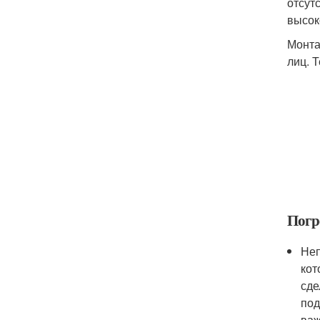
отсут
высок
Монта
лиц. 
Погр
Неп
кот
сде
под
важ