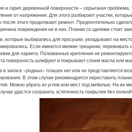
ие и скрип деревянной поверхности – серьезная проблема
ление от напряжения. Для этого разбирают участки, которы
о после этого продолжают ремонт. Предпочтительно сдела
причина повреждения не в них. Планки со щелями стоит заме
и, которые выбирались для просушки, укладывают на место 
мировались. Если имеются мелкие трещинки, переживать н
евки для паркета. Поломанные крепления не ремонтируютс
та поверхность шлифуют и покрывают слоем масла или мас
а в запасе «родных» плашек нет или не представляется во
ирования. В этом случае рекомендуется переставить планки
тия. Можно убрать из углов или мест под мебелью. На их ме
случае удастся сохранить эстетичность покрытия без полно