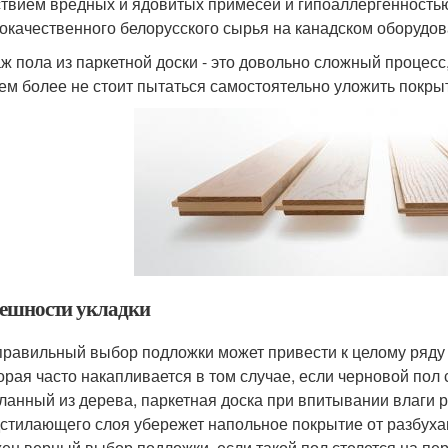
ствием вредных и ядовитых примесей и гипоаллергенностью.
окачественного белорусского сырья на канадском оборудов
ж пола из паркетной доски - это довольно сложный процесс
Тем более не стоит пытаться самостоятельно уложить покры
ешности укладки
равильный выбор подложки может привести к целому ряду п
орая часто накапливается в том случае, если черновой пол с
ланный из дерева, паркетная доска при впитывании влаги 
стилающего слоя убережет напольное покрытие от разбуха
ен верный выбор подложки, если такой пол стелется на пе