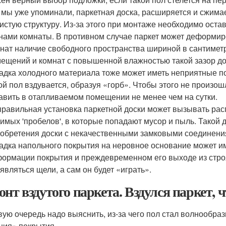
 мы уже упоминали, паркетная доска, расширяется и сжимае
истую структуру. Из-за этого при монтаже необходимо ост
нами комнаты. В противном случае паркет может деформиро
нат наличие свободного пространства шириной в сантиметр
ещений и комнат с повышенной влажностью такой зазор д
адка холодного материала тоже может иметь неприятные по
ой пол вздувается, образуя «горб». Чтобы этого не произо
авить в отапливаемом помещении не менее чем на сутки.
равильная установка паркетной доски может вызывать рас
имых 'пробелов', в которые попадают мусор и пыль. Такой 
обретения доски с некачественными замковыми соединени
адка напольного покрытия на неровное основание может 
ормации покрытия и преждевременном его выходе из строя.
являться щели, а сам он будет «играть».
онт вздутого паркета. Вздулся паркет, ч
вую очередь надо выяснить, из-за чего пол стал волнообра
ния» покрытия.