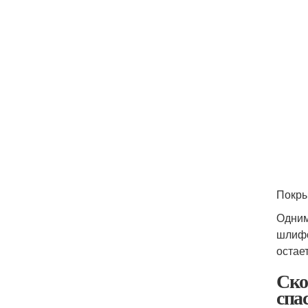
Покры
Одним
шлифо
остае
Ско
спа