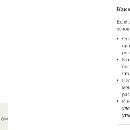
Как 
Если 
основ
Отс
про
реш
Кат
пос
что
Нел
мен
рас
И н
уло
утв
⇦