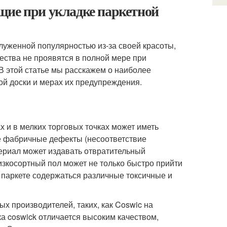
щие при укладке паркетной
луженной популярностью из-за своей красоты,
ества не проявятся в полной мере при
 В этой статье мы расскажем о наиболее
ой доски и мерах их предупреждения.
 и в мелких торговых точках может иметь
е фабричные дефекты (несоответствие
ериал может издавать отвратительный
зкосортный пол может не только быстро прийти
м паркете содержаться различные токсичные и
ых производителей, таких, как Coswic на
ка coswick отличается высоким качеством,