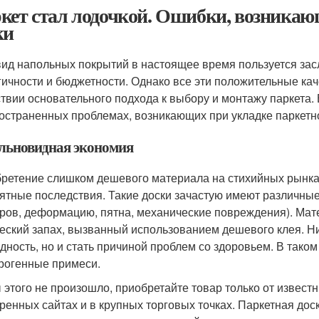
кет стал лодочкой. Ошибки, возникаю
ки
вид напольных покрытий в настоящее время пользуется зас
гичности и бюджетности. Однако все эти положительные кач
ствии основательного подхода к выбору и монтажу паркета.
остраненных проблемах, возникающих при укладке паркетн
льновидная экономия
ретение слишком дешевого материала на стихийных рынках
ятные последствия. Такие доски зачастую имеют различны
ров, деформацию, пятна, механические повреждения). Мат
еский запах, вызванный использованием дешевого клея. Ни
одность, но и стать причиной проблем со здоровьем. В тако
рогенные примеси.
 этого не произошло, приобретайте товар только от известн
ренных сайтах и в крупных торговых точках. Паркетная дос