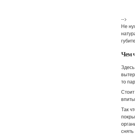
-->
Не ну
натур
губит
Чем 
Здесь
вытер
то па
Стоит
впиты
Так ч
покры
орган
снять