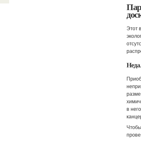
Пар
дос
Этот 
эколо
отсут
распр
Неда
Приоб
непри
разме
химич
в нег
канце
Чтобы
прове