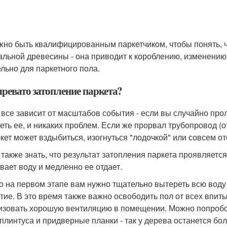
жно быть квалифицированным паркетчиком, чтобы понять, 
альной древесины - она приводит к короблению, изменению 
ельно для паркетного пола.
чревато затопление паркета?
 все зависит от масштабов события - если вы случайно прол
еть ее, и никаких проблем. Если же прорвал трубопровод (о
ркет может вздыбиться, изогнуться "лодочкой" или совсем о
 также знать, что результат затопления паркета проявляетс
вает воду и медленно ее отдает.
то на первом этапе вам нужно тщательно вытереть всю воду 
тие. В это время также важно освободить пол от всех впит
изовать хорошую вентиляцию в помещении. Можно попробов
 плинтуса и придверные планки - так у дерева останется бо