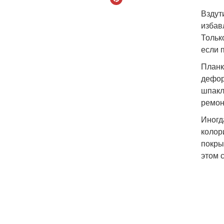
Вздут
избав
Тольк
если 
Планк
дефор
шпакл
ремон
Иногд
колор
покры
этом 