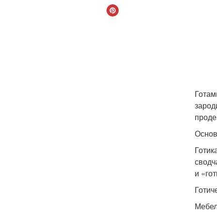
Готам
зарод
проде
Основ
Готик
сводч
и «го
Готич
Мебел