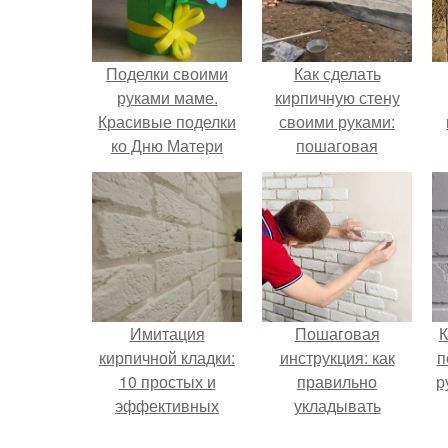
Поделки своими
Как сделать
руками маме.
кирпичную стену
Красивые поделки
своими руками:
ко Дню Матери
пошаговая
2019 в детском саду
инструкция
и начальной школе
(поэтапные
инструкции с
шаблонами)
Имитация
Пошаговая
К
кирпичной кладки:
инструкция: как
п
10 простых и
правильно
р
эффективных
укладывать
методов
декоративный