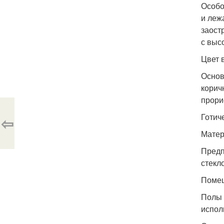
Особо
и леж
заост
с выс
Цвет в
Основ
корич
прори
Готич
⇦
Матер
Предп
стекло
Помещ
Полы 
испол