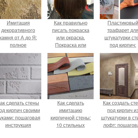
Имитация
Как правильно
Пластиковы
декоративного
писать покраска
трафарет дл
камня от А до Я:
или окраска.
штукатурки ст
полное
Покраска или
под кирпич:
руководство
окраска, как
пошаговая
правильно
инструкция
ак сделать стены
Как сделать
Как создать ст
од кирпич своими
имитацию
под кирпич и
уками: пошаговая
кирпичной стены:
штукатурки в ст
инструкция
10 стильных
лофт: пошагов
примеров
инструкция