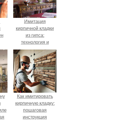
й
Имитация
я
кирпичной кладки
ен
из гипса:
технология и
советы
ену
Как имитировать
з
кирпичную кладку:
иле
пошаговая
ая
инструкция