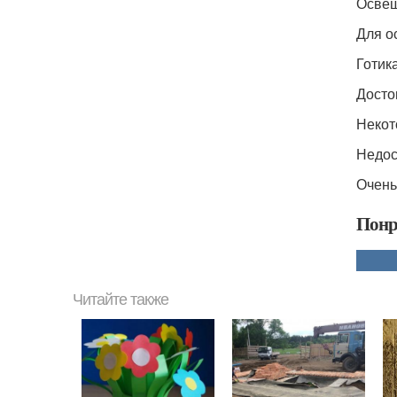
Освещ
Для о
Готик
Досто
Некот
Недос
Очень
Понр
Читайте также