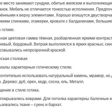
е место занимают сундуки, обитые железом и выполняющие
анок. Мебель не отличается тонкостью исполнения. Предпо
рёнными к верху элементами. Хорошо впишутся двустворча
окими спинками, этажерки, кровати с балдахинами, больш
 готике.
ная цветовая гамма тёмная, разбавленная яркими контраст
невый, бордовый. Витраж выполнялся в ярких красных, син
совывались непрозрачной краской.
еская столовая
иалы характерные готическому стилю.
очтительно использовать натуральный камень, мрамор, но 
. Дерево: дуб, орех, кедр, сосна, ель. Металл.
ение в стиле готика.
покрывались коврами. Для потолка характерны балочные к
ьзовались ткани – сукно и бархат.