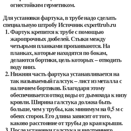
огнестойким герметиком.
Для установки фартука, в трубе надо сделать
специальную штробу Источник experttrub.ru
Фартук крепится к трубе с помощью
жаропрочных дюбелей. Стыки между
четырьмя планками пропаиваются. На
планках, которые находятся по бокам,
делаются бортики, цель которых – отводить
воду вниз.
Нижняя часть фартука устанавливается на
так называемый галстук – лист из металла с
наличием бортиков. Благодаря этому
обеспечивается отвод воды от дымохода к низу
кровли. Ширина галстука должна быть
больше, чем у трубы, как минимум на 0,5 м с
обеих сторон. Его длина зависит от того,
каково расстояние от трубы до края крыши.
После установки галстука и внутреннего