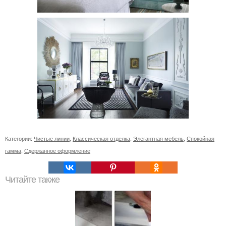
Категории:
Чистые линии
,
Классическая отделка
,
Элегантная мебель
,
Спокойная
гамма
,
Сдержанное оформление
Читайте также