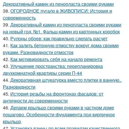
Декоративный камин из пенопласта своими руками
38.
ОГОРОДНОЕ пугало в ЖИВОПИСИ: История и
современность
39.
Декоративный камин из пенопласта своими руками
на новый год. №1. Фальш-камин из картонных коробок
40.
Рулоны обоев: как правильно сделать расчет
41.
Как залить бетонную отмостку вокруг дома своими
руками. Разновидности отмосток
42.
Как мотивировать себя на начало ремонта
43.
Улучшение пространства: перепланировка
двухкомнатной квартиры серии П-44
44.
Декоративная штукатурка вместо плитки в ванную..
Разновидности
45.
История резьбы на фронтонах фасадов: от
античности до современности
46.
Делаем крыльцо своими руками в частном доме
пошагово. Особенности фундамента под кирпичное
крыльцо
47.
Установка ванны по всем правилам качественного