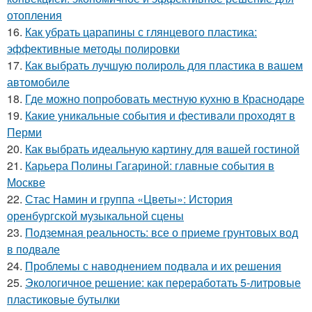
отопления
16.
Как убрать царапины с глянцевого пластика:
эффективные методы полировки
17.
Как выбрать лучшую полироль для пластика в вашем
автомобиле
18.
Где можно попробовать местную кухню в Краснодаре
19.
Какие уникальные события и фестивали проходят в
Перми
20.
Как выбрать идеальную картину для вашей гостиной
21.
Карьера Полины Гагариной: главные события в
Москве
22.
Стас Намин и группа «Цветы»: История
оренбургской музыкальной сцены
23.
Подземная реальность: все о приеме грунтовых вод
в подвале
24.
Проблемы с наводнением подвала и их решения
25.
Экологичное решение: как переработать 5-литровые
пластиковые бутылки